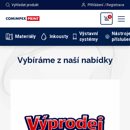
Vyhledat produkt
Přihlášení
Registrace
0
Výstavní
Nástroj
Materiály
Inkousty
systémy
přísluše
Vybíráme z naší nabídky