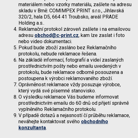
materiálem nebo vzorky materiálu, zašlete na adresu
skladu v Brně: COMIMPEX PRINT s.r.o., Jihlavská
320/2, hala D5, 664 41 Troubsko, areál PRADE
Holding a.s..
Reklamační protokol zároveň zašlete i na emailovou
adresu
obchod@c-print.cz
, kam lze zaslat i foto
nebo video dokumentaci.
Pokud bude zboží zasláno bez Reklamačního
protokolu, nebude reklamace řešena.
Na základě informací, fotografií a videí zaslaných
prostřednictvím pošty nebo emailu uvedených v
protokolu, bude reklamace odborně posouzena a
postoupena k výrobci reklamovaného zboží.
Oprávněnost reklamace vždy posuzuje výrobce,
který vydá své písemné stanovisko.
O výsledku reklamace Vás budeme informovat
prostřednictvím emailu do 60 dnů od přijetí správně
vyplněného Reklamačního protokolu.
V případě dotazů a nejasností čí průběhu reklamace,
neváhejte kontaktovat svého
obchodního
konzultanta
.