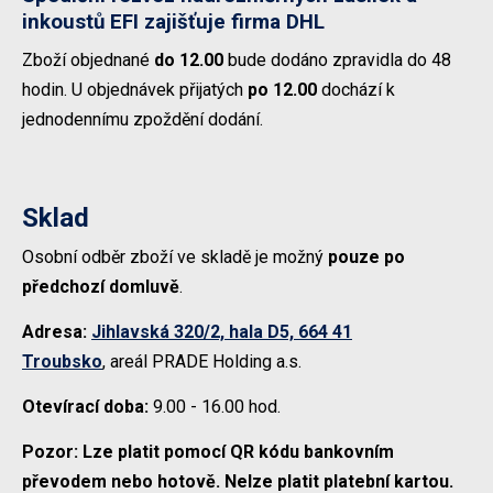
inkoustů EFI zajišťuje firma
DHL
Zboží objednané
do 12.00
bude dodáno zpravidla do 48
hodin. U objednávek přijatých
po 12.00
dochází k
jednodennímu zpoždění dodání.
Sklad
Osobní odběr zboží ve skladě je možný
pouze po
předchozí domluvě
.
Adresa:
Jihlavská 320/2, hala D5, 664 41
Troubsko
, areál PRADE Holding a.s.
Otevírací doba:
9.00 - 16.00 hod.
Pozor:
Lze platit pomocí QR kódu bankovním
převodem nebo hotově. Nelze platit platební kartou.