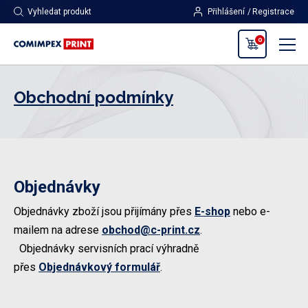
Vyhledat produkt
Přihlášení
Registrace
0
Obchodní podmínky
Objednávky
Objednávky zboží jsou přijímány přes
E-shop
nebo e-
mailem na adrese
obchod@c-print.cz
.
Objednávky servisních prací výhradně
přes
Objednávkový formulář
.