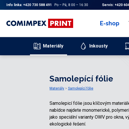
Info linka:
+420 730 588 491
Po – Pá, 8:00 – 16:30
Servis:
+420 604
E-shop
Materiály
Inkousty
Samolepící fólie
Materiály
Samolepící fólie
Samolepicí fólie jsou klíčovým materiá
nabídce najdete monomerické, polymerické
jako speciální varianty OWV pro okna,
ekologické řešení.