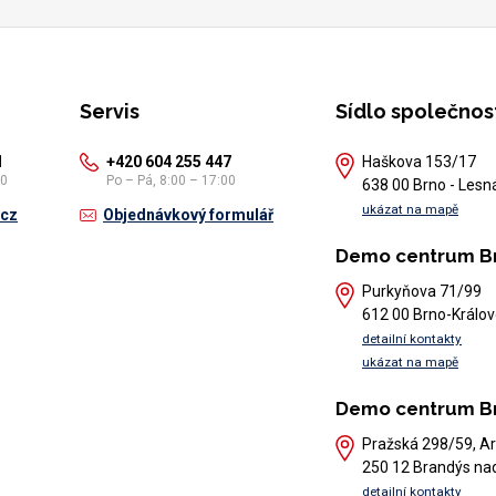
Servis
Sídlo společnos
1
+420 604 255 447
Haškova 153/17
30
Po – Pá, 8:00 – 17:00
638 00 Brno - Lesn
ukázat na mapě
.cz
Objednávkový formulář
Demo centrum B
Purkyňova 71/99
612 00 Brno-Králov
detailní kontakty
ukázat na mapě
Demo centrum B
Pražská 298/59, Ar
250 12 Brandýs na
detailní kontakty