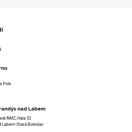
ti
á
rno
o Pole
randýs nad Labem
eál AMZ, Hala 32
d Labem-Stará Boleslav