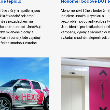
ré lepidlo
Monomer bodové DOT l
ólie s čirým lepidlem jsou
Monomerické fólie s bodovým 
sk krátkodobé reklamní
lepidlem umožňují rychlou a
adně i s požadavkem na
bezproblémovou aplikaci bez tv
ebo snímatelnost. Umožňují
Jsou ideální pro krátkodobé rek
lohy, skleněné plochy a
kampaně, výlohy a samolepky, k
lamní panely, kde zajišťují
vyžadují snadné nalepení i odstr
 efekt a snadnou instalaci.