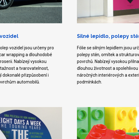
 vozidel
Silné lepidlo, polepy stě
 polep vozidel jsou určeny pro
Fólie se silným lepidlem jsou ur
 car wrapping a dlouhodobé
polepy stěn, omítek a struktur
roserii. Nabízejí vysokou
povrchů. Nabízejí vysokou přilna
ztažnost a tvarovatelnost,
dlouhou životnost a spolehlivou i
í dokonalé přizpůsobení i
náročných interiérových a exter
ovrchům automobilů.
podmínkách.