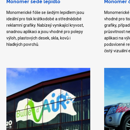
Monomer šedé lepidlo
Monomer či
Monomerické fólie se šedým lepidlem jsou
Monomerické f
ideální pro tisk krátkodobé a střednědobé
vhodné pro ti
reklamní grafiky. Nabízejí vynikající kryvost,
grafiky, příp
snadnou aplikaci a jsou vhodné pro polepy
průsvitnost n
výloh, plastových desek, skla, kovů i
aplikaci na vý
hladkých povrchů.
podsvícené rek
čistý vizuální