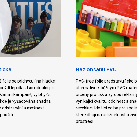
tické
Bez obsahu PVC
é fólie se přichycují na hladké
PVC-free fólie představují ekol
užití lepidla. Jsou ideální pro
alternativu k běžným PVC mate
klamní kampaně, výlohy či
určeny pro tisk a výrobu reklamy
 kde je vyžadována snadná
vynikající kvalitu, odolnost a sna
té odstranění a možnost
recyklaci. Ideální volba pro spole
oužití.
které dbají na udržitelnost a živ
prostředí.