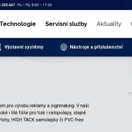
 255 447
Po – Pá, 8:00 – 17:00
Technologie
Servisní služby
Aktuality
Výstavní systémy
Nástroje a příslušenství
lem pro výrobu reklamy a signmaking. V naší
 i lité fólie pro tisk i celopolepy, stejně
 výlohy, HIGH TACK samolepky či PVC-free