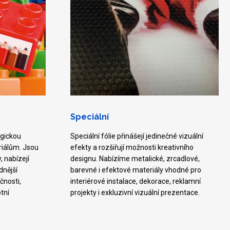
Speciální
ogickou
Speciální fólie přinášejí jedinečné vizuální
riálům. Jsou
efekty a rozšiřují možnosti kreativního
, nabízejí
designu. Nabízíme metalické, zrcadlové,
dnější
barevné i efektové materiály vhodné pro
čnosti,
interiérové instalace, dekorace, reklamní
otní
projekty i exkluzivní vizuální prezentace.