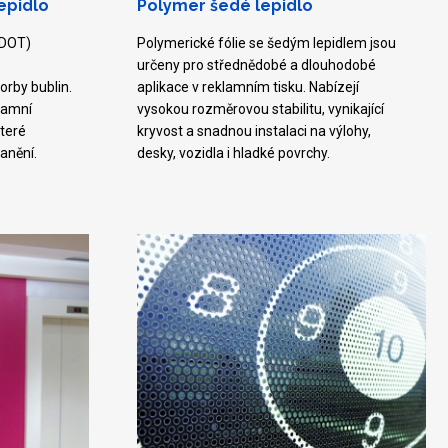
epidlo
Polymer šedé lepidlo
(DOT)
Polymerické fólie se šedým lepidlem jsou
určeny pro střednědobé a dlouhodobé
orby bublin.
aplikace v reklamním tisku. Nabízejí
lamní
vysokou rozměrovou stabilitu, vynikající
teré
kryvost a snadnou instalaci na výlohy,
anění.
desky, vozidla i hladké povrchy.