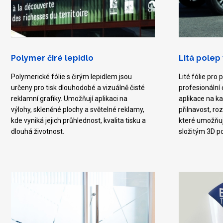
Polymer čiré lepidlo
Litá polep
Polymerické fólie s čirým lepidlem jsou
Lité fólie pro
určeny pro tisk dlouhodobé a vizuálně čisté
profesionální
reklamní grafiky. Umožňují aplikaci na
aplikace na ka
výlohy, skleněné plochy a světelné reklamy,
přilnavost, ro
kde vyniká jejich průhlednost, kvalita tisku a
které umožňuj
dlouhá životnost.
složitým 3D p