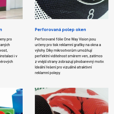
n
Perforovaná polep oken
čeny pro
Perforované fólie One Way Vision jsou
ovaných
určeny pro tisk reklamní grafiky na okna a
vost,
výlohy. Díky mikrootvorům umožňují
nstalaci i v
perfektní viditelnost směrem ven, zatímco
iérových
z vnější strany zobrazují plnobarevný motiv.
Ideální řešení pro vizuálně atraktivní
reklamní polepy.