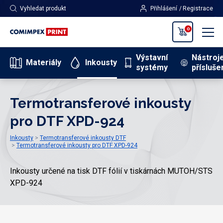
Vyhledat produkt
Přihlášení
Registrace
0
Výstavní
Nástroj
Materiály
Inkousty
systémy
přísluše
Termotransferové inkousty
pro DTF XPD-924
Inkousty
Termotransferové inkousty DTF
Termotransferové inkousty pro DTF XPD-924
Inkousty určené na tisk DTF fólií v tiskárnách MUTOH/STS
XPD-924