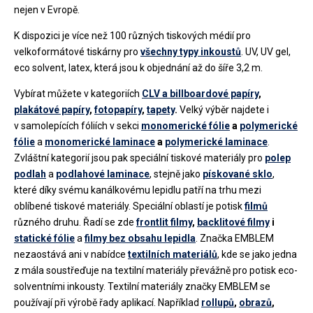
nejen v Evropě.
K dispozici je více než 100 různých tiskových médií pro
velkoformátové tiskárny pro
všechny typy inkoustů
. UV, UV gel,
eco solvent, latex, která jsou k objednání až do šíře 3,2 m.
Vybírat můžete v kategoriích
CLV a billboardové papíry
,
plakátové papíry
,
fotopapíry
,
tapety
.
Velký výběr najdete i
v samolepících fóliích v sekci
monomerické fólie
a
polymerické
fólie
a
monomerické laminace
a
polymerické laminace
.
Zvláštní kategorií jsou pak speciální tiskové materiály pro
polep
podlah
a
podlahové laminace
, stejně jako
pískované sklo
,
které díky svému kanálkovému lepidlu patří na trhu mezi
oblíbené tiskové materiály. Speciální oblastí je potisk
filmů
různého druhu. Řadí se zde
frontlit filmy
,
backlitové filmy
i
statické fólie
a
filmy bez obsahu lepidla
. Značka EMBLEM
nezaostává ani v nabídce
textilních materiálů
, kde se jako jedna
z mála soustřeďuje na textilní materiály převážně pro potisk eco-
solventními inkousty. Textilní materiály značky EMBLEM se
používají při výrobě řady aplikací. Například
rollupů
,
obrazů
,