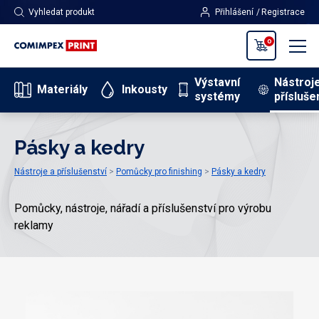
Vyhledat produkt
Přihlášení
Registrace
0
Výstavní
Nástroj
Materiály
Inkousty
systémy
přísluše
Pásky a kedry
Nástroje a příslušenství
Pomůcky pro finishing
Pásky a kedry
Pomůcky, nástroje, nářadí a příslušenství pro výrobu
reklamy