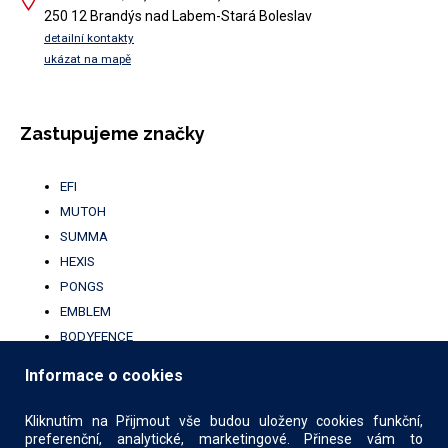
250 12 Brandýs nad Labem-Stará Boleslav
detailní kontakty
ukázat na mapě
Zastupujeme značky
EFI
MUTOH
SUMMA
HEXIS
PONGS
EMBLEM
BODYFENCE
BROTHER
Informace o cookies
UFABRIK
KALA
Kliknutím na Přijmout vše budou uloženy cookies funkční,
preferenční, analytické, marketingové. Přinese vám to