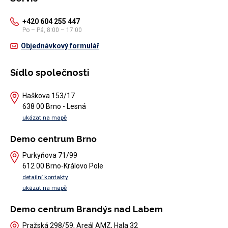
+420 604 255 447
Po – Pá, 8:00 – 17:00
Objednávkový formulář
Sídlo společnosti
Haškova 153/17
638 00 Brno - Lesná
ukázat na mapě
Demo centrum Brno
Purkyňova 71/99
612 00 Brno-Královo Pole
detailní kontakty
ukázat na mapě
Demo centrum Brandýs nad Labem
Pražská 298/59, Areál AMZ, Hala 32