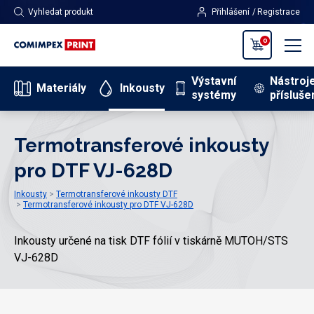
Vyhledat produkt
Přihlášení
Registrace
0
Výstavní
Nástroj
Materiály
Inkousty
systémy
přísluše
Termotransferové inkousty
pro DTF VJ-628D
Inkousty
Termotransferové inkousty DTF
Termotransferové inkousty pro DTF VJ-628D
Inkousty určené na tisk DTF fólií v tiskárně MUTOH/STS
VJ-628D