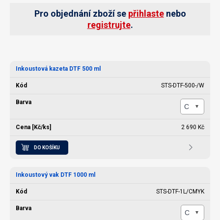
Pro objednání zboží se
přihlaste
nebo
registrujte
.
Inkoustová kazeta DTF 500 ml
STS-DTF-500-/W
2 690 Kč
DO KOŠÍKU
Inkoustový vak DTF 1000 ml
STS-DTF-1L/CMYK