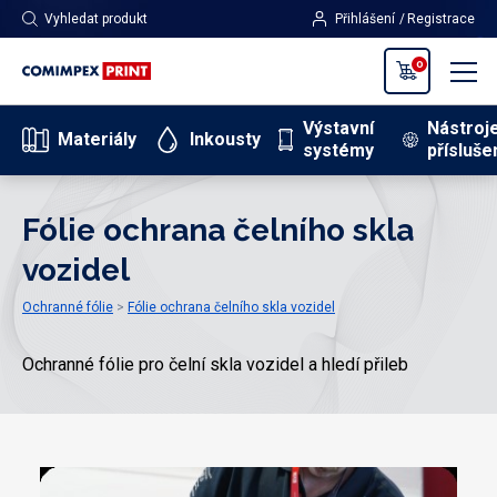
Vyhledat produkt
Přihlášení
Registrace
0
Výstavní
Nástroj
Materiály
Inkousty
systémy
přísluše
Fólie ochrana čelního skla
vozidel
Ochranné fólie
Fólie ochrana čelního skla vozidel
Ochranné fólie pro čelní skla vozidel a hledí přileb