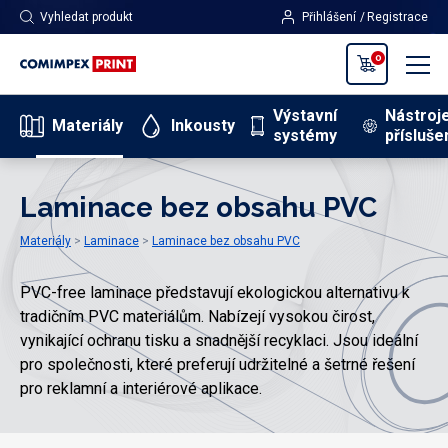
Vyhledat produkt
Přihlášení
Registrace
0
Výstavní
Nástroj
Materiály
Inkousty
systémy
přísluše
Laminace bez obsahu PVC
Materiály
Laminace
Laminace bez obsahu PVC
PVC-free laminace představují ekologickou alternativu k
tradičním PVC materiálům. Nabízejí vysokou čirost,
vynikající ochranu tisku a snadnější recyklaci. Jsou ideální
pro společnosti, které preferují udržitelné a šetrné řešení
pro reklamní a interiérové aplikace.