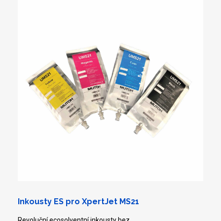
Inkousty ES pro XpertJet MS21
Revoluční ecosolventní inkousty bez