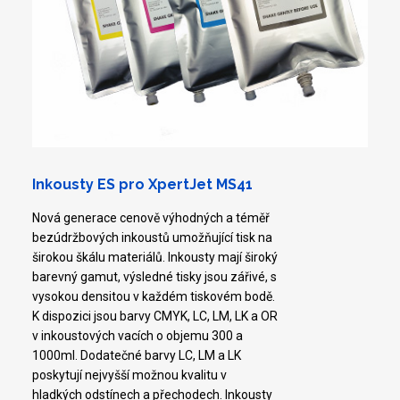
Inkousty ES pro XpertJet MS41
Nová generace cenově výhodných a téměř
bezúdržbových inkoustů umožňující tisk na
širokou škálu materiálů. Inkousty mají široký
barevný gamut, výsledné tisky jsou zářivé, s
vysokou densitou v každém tiskovém bodě.
K dispozici jsou barvy CMYK, LC, LM, LK a OR
v inkoustových vacích o objemu 300 a
1000ml. Dodatečné barvy LC, LM a LK
poskytují nejvyšší možnou kvalitu v
hladkých odstínech a přechodech. Inkousty