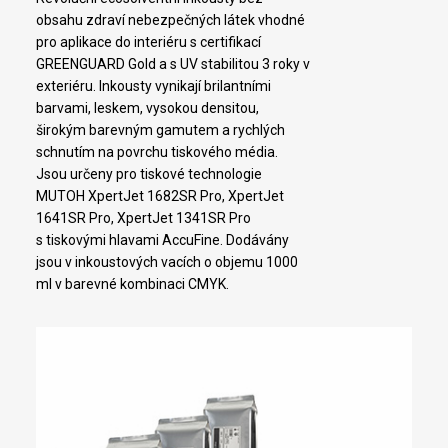
obsahu zdraví nebezpečných látek vhodné
pro aplikace do interiéru s certifikací
GREENGUARD Gold a s UV stabilitou 3 roky v
exteriéru. Inkousty vynikají brilantními
barvami, leskem, vysokou densitou,
širokým barevným gamutem a rychlých
schnutím na povrchu tiskového média.
Jsou určeny pro tiskové technologie
MUTOH XpertJet 1682SR Pro, XpertJet
1641SR Pro, XpertJet 1341SR Pro
s tiskovými hlavami AccuFine. Dodávány
jsou v inkoustových vacích o objemu 1000
ml v barevné kombinaci CMYK.