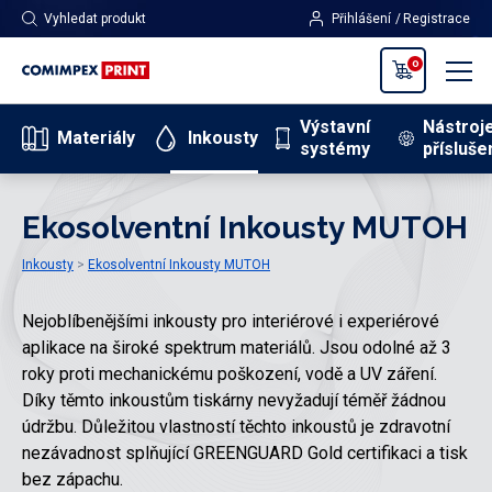
Vyhledat produkt
Přihlášení
Registrace
0
Výstavní
Nástroj
Materiály
Inkousty
systémy
přísluše
Ekosolventní Inkousty MUTOH
Inkousty
Ekosolventní Inkousty MUTOH
Nejoblíbenějšími inkousty pro interiérové i experiérové
aplikace na široké spektrum materiálů. Jsou odolné až 3
roky proti mechanickému poškození, vodě a UV záření.
Díky těmto inkoustům tiskárny nevyžadují téměř žádnou
údržbu. Důležitou vlastností těchto inkoustů je zdravotní
nezávadnost splňující GREENGUARD Gold certifikaci a tisk
bez zápachu.