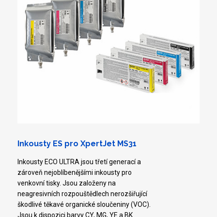
Inkousty ES pro XpertJet MS31
Inkousty ECO ULTRA jsou třetí generací a
zároveň nejoblíbenějšími inkousty pro
venkovní tisky. Jsou založeny na
neagresivních rozpouštědlech nerozšiřující
škodlivé těkavé organické sloučeniny (VOC).
Jsou k dispozici barvy CY, MG, YE a BK