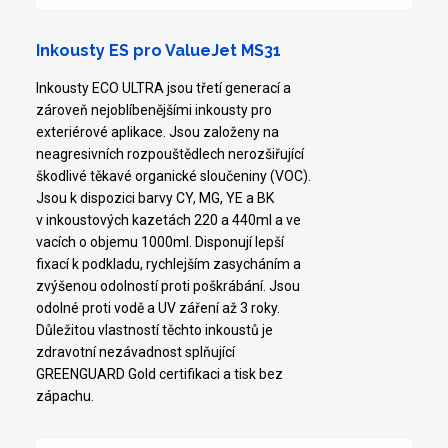
Inkousty ES pro ValueJet MS31
Inkousty ECO ULTRA jsou třetí generací a
zároveň nejoblíbenějšími inkousty pro
exteriérové aplikace. Jsou založeny na
neagresivních rozpouštědlech nerozšiřující
škodlivé těkavé organické sloučeniny (VOC).
Jsou k dispozici barvy CY, MG, YE a BK
v inkoustových kazetách 220 a 440ml a ve
vacích o objemu 1000ml. Disponují lepší
fixací k podkladu, rychlejším zasycháním a
zvýšenou odolností proti poškrábání. Jsou
odolné proti vodě a UV záření až 3 roky.
Důležitou vlastností těchto inkoustů je
zdravotní nezávadnost splňující
GREENGUARD Gold certifikaci a tisk bez
zápachu.