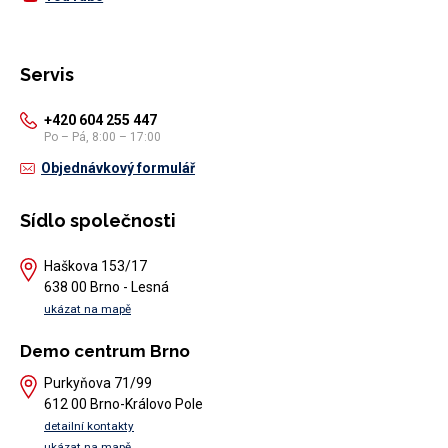
Servis
+420 604 255 447
Po – Pá, 8:00 – 17:00
Objednávkový formulář
Sídlo společnosti
Haškova 153/17
638 00 Brno - Lesná
ukázat na mapě
Demo centrum Brno
Purkyňova 71/99
612 00 Brno-Královo Pole
detailní kontakty
ukázat na mapě