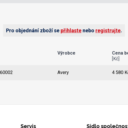
Pro objednání zboží se
přihlaste
nebo
registrujte
.
Výrobce
Cena b
[Kč]
60002
Avery
Detail
4 580 K
Servis
Sídlo společnos