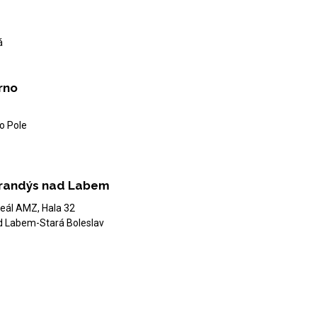
á
rno
o Pole
randýs nad Labem
eál AMZ, Hala 32
d Labem-Stará Boleslav