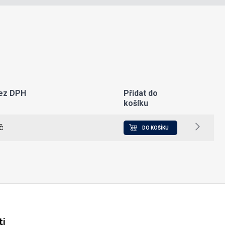
ez DPH
Přidat do
košíku
č
DO KOŠÍKU
ti