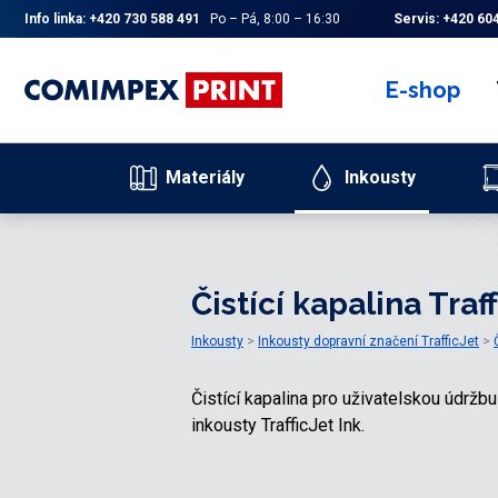
Info linka:
+420 730 588 491
Po – Pá, 8:00 – 16:30
Servis:
+420 604
E-shop
Materiály
Inkousty
Čistící kapalina Traff
Inkousty
Inkousty dopravní značení TrafficJet
Čistící kapalina pro uživatelskou údržbu
inkousty TrafficJet Ink.