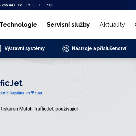
 255 447
Po – Pá, 8:00 – 17:00
Technologie
Servisní služby
Aktuality
Výstavní systémy
Nástroje a příslušenství
ficJet
Čistící kapalina TraffficJet
 tiskáren Mutoh TrafficJet, používající