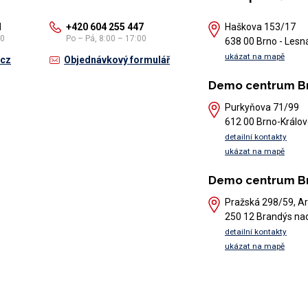
1
+420 604 255 447
Haškova 153/17
30
Po – Pá, 8:00 – 17:00
638 00 Brno - Lesn
ukázat na mapě
.cz
Objednávkový formulář
Demo centrum B
Purkyňova 71/99
612 00 Brno-Králov
detailní kontakty
ukázat na mapě
Demo centrum B
Pražská 298/59, Ar
250 12 Brandýs na
detailní kontakty
ukázat na mapě