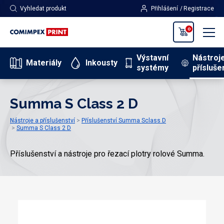
Vyhledat produkt
Přihlášení
Registrace
0
Výstavní
Nástroj
Materiály
Inkousty
systémy
přísluše
Summa S Class 2 D
Nástroje a příslušenství
Příslušenství Summa Sclass D
Summa S Class 2 D
Příslušenství a nástroje pro řezací plotry rolové Summa.