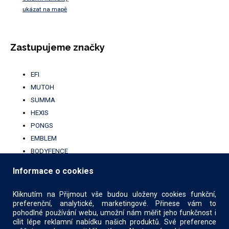
ukázat na mapě
Zastupujeme značky
EFI
MUTOH
SUMMA
HEXIS
PONGS
EMBLEM
BODYFENCE
BROTHER
Informace o cookies
UFABRIK
KALA
Kliknutím na Přijmout vše budou uloženy cookies funkční,
preferenční, analytické, marketingové. Přinese vám to
pohodlné používání webu, umožní nám měřit jeho funkčnost i
cílit lépe reklamní nabídku našich produktů. Své preference