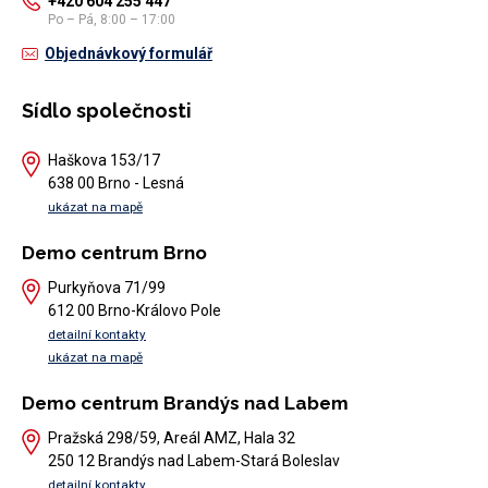
+420 604 255 447
Po – Pá, 8:00 – 17:00
Objednávkový formulář
Sídlo společnosti
Haškova 153/17
638 00 Brno - Lesná
ukázat na mapě
Demo centrum Brno
Purkyňova 71/99
612 00 Brno-Královo Pole
detailní kontakty
ukázat na mapě
Demo centrum Brandýs nad Labem
Pražská 298/59, Areál AMZ, Hala 32
250 12 Brandýs nad Labem-Stará Boleslav
detailní kontakty