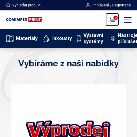
Vyhledat produkt
Přihlášení
Registrace
0
Výstavní
Nástroj
Materiály
Inkousty
systémy
přísluše
Vybíráme z naší nabídky