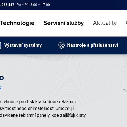
 255 447
Po – Pá, 8:00 – 17:00
Technologie
Servisní služby
Aktuality
Výstavní systémy
Nástroje a příslušenství
o
o
u vhodné pro tisk krátkodobé reklamní
ůsvitnost nebo snímatelnost. Umožňují
dsvícené reklamní panely, kde zajišťují čistý