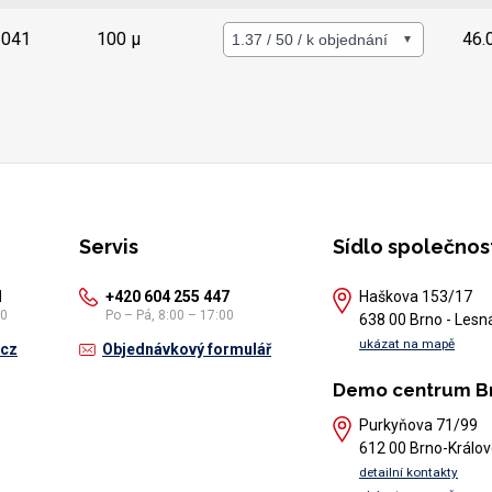
Detail
041
100 µ
46.
Servis
Sídlo společnos
1
+420 604 255 447
Haškova 153/17
30
Po – Pá, 8:00 – 17:00
638 00 Brno - Lesn
ukázat na mapě
.cz
Objednávkový formulář
Demo centrum B
Purkyňova 71/99
612 00 Brno-Králov
detailní kontakty