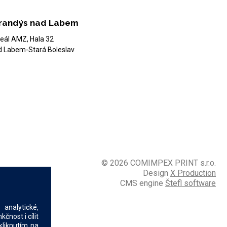
randýs nad Labem
eál AMZ, Hala 32
d Labem-Stará Boleslav
© 2026 COMIMPEX PRINT s.r.o.
Design
X Production
CMS engine
Štefl software
analytické,
nost i cílit
kliknutím na