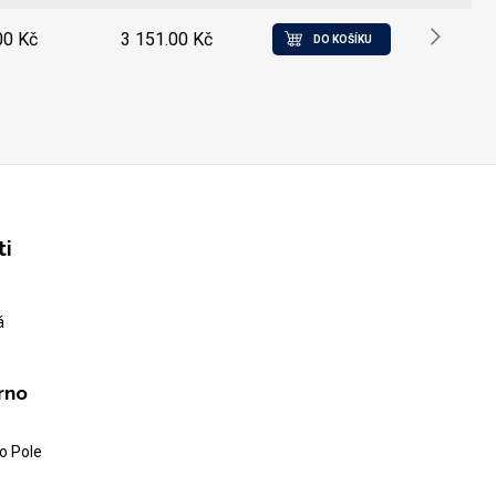
00 Kč
3 151.00 Kč
DO KOŠÍKU
ti
á
rno
o Pole