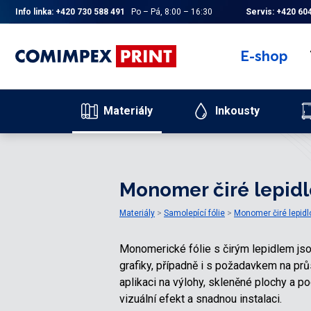
Info linka:
+420 730 588 491
Po – Pá, 8:00 – 16:30
Servis:
+420 604
E-shop
Materiály
Inkousty
Monomer čiré lepidl
Materiály
Samolepící fólie
Monomer čiré lepidl
Monomerické fólie s čirým lepidlem jso
grafiky, případně i s požadavkem na pr
aplikaci na výlohy, skleněné plochy a po
vizuální efekt a snadnou instalaci.