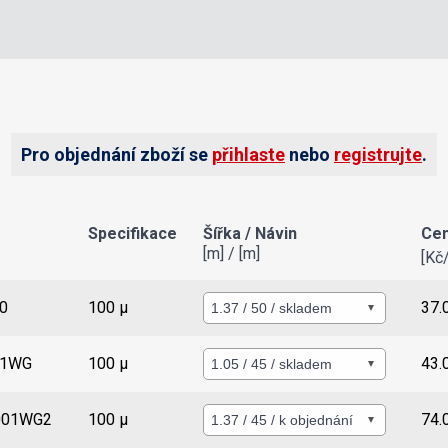
Pro objednání zboží se
přihlaste
nebo
registrujte
.
Specifikace
Šířka / Návin
Cen
[m] / [m]
[Kč
Detail
0
100 µ
37.
Detail
01WG
100 µ
43.
Detail
001WG2
100 µ
74.