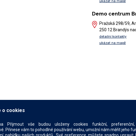
ukázat na mapě
Demo centrum B
Pražská 298/59, Ar
250 12 Brandýs na
detailní kontakty
ukázat na mapě
 o cookies
na Přijmout vše budou uloženy cookies funkční, preferenční, 
é. Přinese vám to pohodlné používání webu, umožní nám měřit jeho funkč
ní nabídku našich produktů. Své preference můžete snadno upravit 