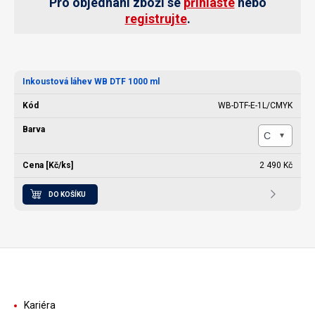
Pro objednání zboží se
přihlaste
nebo
registrujte
.
Inkoustová láhev WB DTF 1000 ml
WB-DTF-E-1L/CMYK
2 490 Kč
DO KOŠÍKU
Kariéra