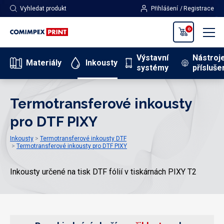
Vyhledat produkt
Přihlášení
Registrace
0
Výstavní
Nástroj
Materiály
Inkousty
systémy
přísluše
Termotransferové inkousty
pro DTF PIXY
Inkousty
Termotransferové inkousty DTF
Termotransferové inkousty pro DTF PIXY
Inkousty určené na tisk DTF fólií v tiskárnách PIXY T2