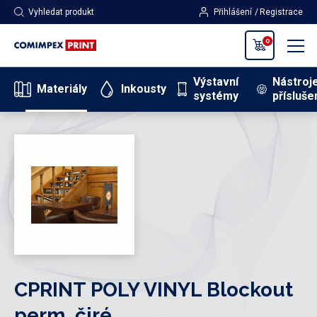
Vyhledat produkt
Přihlášení
Registrace
0
Výstavní
Nástroj
Materiály
Inkousty
systémy
přísluše
CPRINT POLY VINYL Blockout
perm, čiré