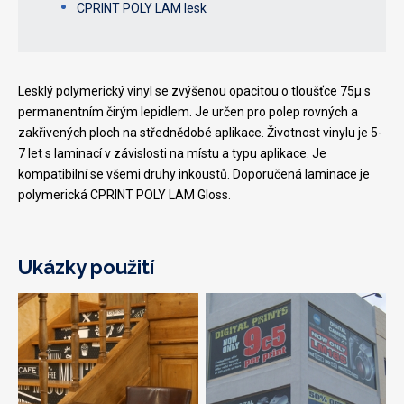
CPRINT POLY LAM lesk
Lesklý polymerický vinyl se zvýšenou opacitou o tloušťce 75µ s
permanentním čirým lepidlem. Je určen pro polep rovných a
zakřivených ploch na střednědobé aplikace. Životnost vinylu je 5-
7 let s laminací v závislosti na místu a typu aplikace. Je
kompatibilní se všemi druhy inkoustů. Doporučená laminace je
polymerická CPRINT POLY LAM Gloss.
Ukázky použití