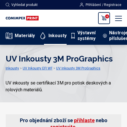
Vyhledat produkt
Přihlášení
Registrace
0
Výstavní
Nástroj
Materiály
Inkousty
systémy
přísluše
UV Inkousty 3M ProGraphics
Inkousty
UV Inkousty EFI WF
UV Inkousty 3M ProGraphics
UV inkousty se certifikací 3M pro potisk deskových a
rolových materiálů.
Pro objednání zboží se
přihlaste
nebo
registrujte
.