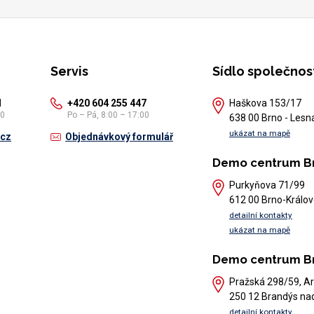
Servis
Sídlo společnos
1
+420 604 255 447
Haškova 153/17
30
Po – Pá, 8:00 – 17:00
638 00 Brno - Lesn
ukázat na mapě
.cz
Objednávkový formulář
Demo centrum B
Purkyňova 71/99
612 00 Brno-Králov
detailní kontakty
ukázat na mapě
Demo centrum B
Pražská 298/59, Ar
250 12 Brandýs na
detailní kontakty