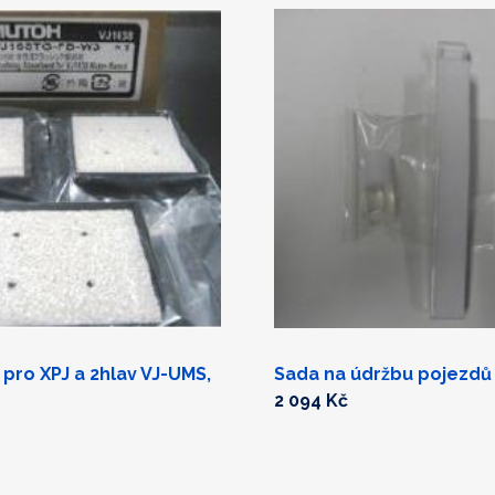
pro XPJ a 2hlav VJ-UMS,
Sada na údržbu pojezdů 
2 094 Kč