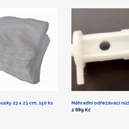
ousky 23 x 23 cm, 150 ks
Náhradní odřezávací nůž
2 889 Kč