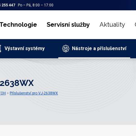
 255 447
Po – Pá, 8:00 – 17:00
Technologie
Servisní služby
Aktuality
Výstavní systémy
Nástroje a příslušenství
J-2638WX
UTOH
Příslušenství pro VJ-2638WX