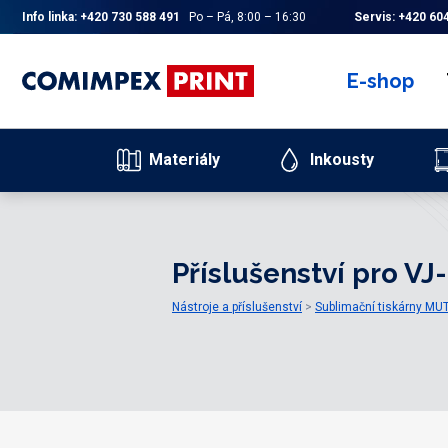
Info linka:
+420 730 588 491
Po – Pá, 8:00 – 16:30
Servis:
+420 604
E-shop
Materiály
Inkousty
Příslušenství pro V
Nástroje a příslušenství
Sublimační tiskárny M