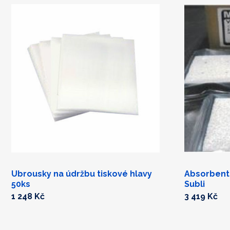
Ubrousky na údržbu tiskové hlavy
Absorbent 
50ks
Subli
1 248 Kč
3 419 Kč