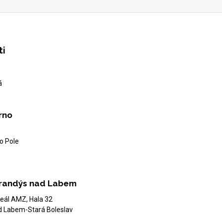
ti
á
rno
o Pole
randýs nad Labem
eál AMZ, Hala 32
d Labem-Stará Boleslav