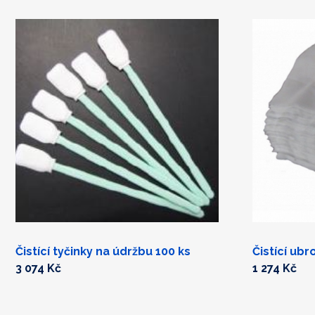
Čistící tyčinky na údržbu 100 ks
Čistící ubr
3 074 Kč
1 274 Kč