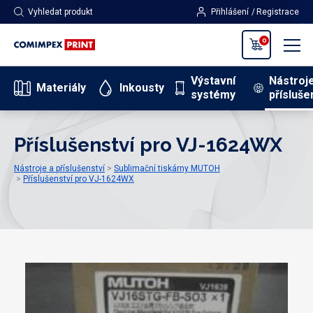
Vyhledat produkt
Přihlášení
Registrace
0
Výstavní
Nástroj
Materiály
Inkousty
systémy
přísluše
Příslušenství pro VJ-1624WX
Nástroje a příslušenství
Sublimační tiskárny MUTOH
Příslušenství pro VJ-1624WX