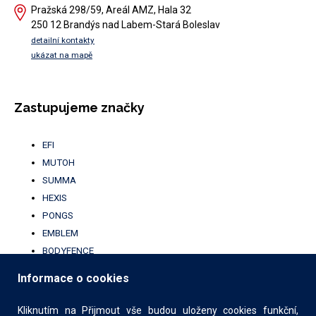
Pražská 298/59, Areál AMZ, Hala 32
250 12 Brandýs nad Labem-Stará Boleslav
detailní kontakty
ukázat na mapě
Zastupujeme značky
EFI
MUTOH
SUMMA
HEXIS
PONGS
EMBLEM
BODYFENCE
BROTHER
Informace o cookies
UFABRIK
KALA
Kliknutím na Přijmout vše budou uloženy cookies funkční,