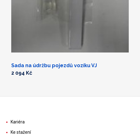
Sada na údržbu pojezdů vozíku VJ
2 094 Kč
Kariéra
Ke stažení