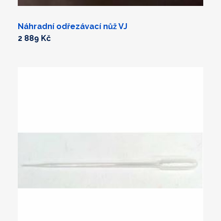
Náhradní odřezávací nůž VJ
2 889 Kč