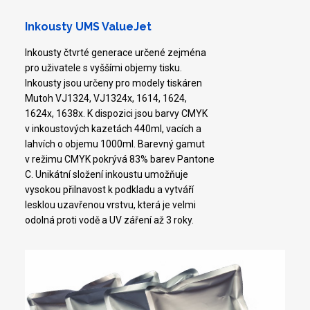
Inkousty UMS ValueJet
Inkousty čtvrté generace určené zejména
pro uživatele s vyššími objemy tisku.
Inkousty jsou určeny pro modely tiskáren
Mutoh VJ1324, VJ1324x, 1614, 1624,
1624x, 1638x. K dispozici jsou barvy CMYK
v inkoustových kazetách 440ml, vacích a
lahvích o objemu 1000ml. Barevný gamut
v režimu CMYK pokrývá 83% barev Pantone
C. Unikátní složení inkoustu umožňuje
vysokou přilnavost k podkladu a vytváří
lesklou uzavřenou vrstvu, která je velmi
odolná proti vodě a UV záření až 3 roky.