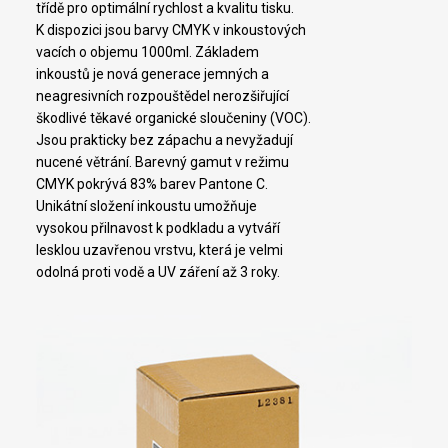
třídě pro optimální rychlost a kvalitu tisku.
K dispozici jsou barvy CMYK v inkoustových
vacích o objemu 1000ml. Základem
inkoustů je nová generace jemných a
neagresivních rozpouštědel nerozšiřující
škodlivé těkavé organické sloučeniny (VOC).
Jsou prakticky bez zápachu a nevyžadují
nucené větrání. Barevný gamut v režimu
CMYK pokrývá 83% barev Pantone C.
Unikátní složení inkoustu umožňuje
vysokou přilnavost k podkladu a vytváří
lesklou uzavřenou vrstvu, která je velmi
odolná proti vodě a UV záření až 3 roky.