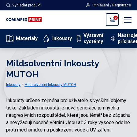
Vyhledat produkt
Přihlášení
Registrace
0
Výstavní
Nástroj
Materiály
Inkousty
systémy
přísluše
Mildsolventní Inkousty
MUTOH
Inkousty
Mildsolventní Inkousty MUTOH
Inkousty určené zejména pro uživatele s vyššími objemy
tisku. Základem inkoustů je nová generace jemných a
neagresivních rozpouštědel, které jsou téměř bez zápachu
a nevyžadují nucené větrání. Jsou až 3 roky vysoce odolné
proti mechanickému poškození, vodě a UV záření.