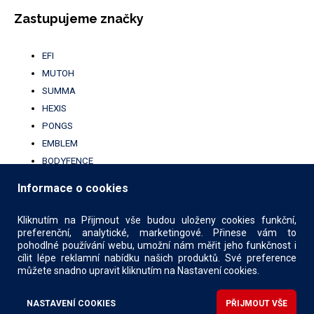
Zastupujeme značky
EFI
MUTOH
SUMMA
HEXIS
PONGS
EMBLEM
BODYFENCE
BROTHER
Informace o cookies
UFABRIK
KALA
Kliknutím na Přijmout vše budou uloženy cookies funkční,
preferenční, analytické, marketingové. Přinese vám to
pohodlné používání webu, umožní nám měřit jeho funkčnost i
cílit lépe reklamní nabídku našich produktů. Své preference
můžete snadno upravit kliknutím na Nastavení cookies.
© 2026 COMIMPEX PRINT s.r.o.
Design
X Production
NASTAVENÍ COOKIES
PŘIJMOUT VŠE
CMS engine
Štefl software