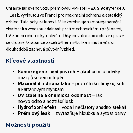
Chraňte lak svého vozu prémiovou PPF fólií
HEXIS Bodyfence X
– Lesk
, vyvinutou ve Francii pro maximální ochranu a estetický
vzhled. Tato polyuretanová fólie kombinuje samoregenerační
vlastnosti s vysokou odolností proti mechanickému poškození,
UV záření i chemickým vlivům. Díky inovativní povrchové úpravě
se drobné škrábance zacelí během několika minut a vůz si
dlouhodobě zachová původní vzhled.
Klíčové vlastnosti
Samoregenerační povrch
– škrábance a oděrky
mizí působením tepla.
Maximální ochrana laku
– proti štěrku, hmyzu, soli
a kartáčovým myčkám.
UV stabilita a chemická odolnost
– lak
nevybledne a neztrácí lesk.
Hydrofobní efekt
– voda i nečistoty snadno stékají.
Prémiový lesk
– zvýrazňuje hloubku a sytost barvy.
Možnosti použití