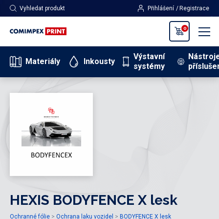
Vyhledat produkt
Přihlášení
Registrace
0
Výstavní
Nástroj
Materiály
Inkousty
systémy
přísluše
HEXIS BODYFENCE X lesk
Ochranné fólie
Ochrana laku vozidel
BODYFENCE X lesk