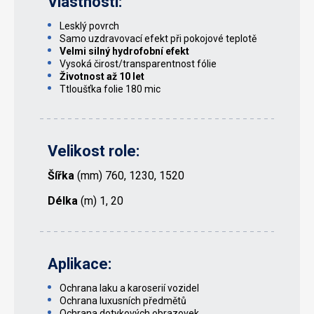
Vlastnosti:
Lesklý povrch
Samo uzdravovací efekt při pokojové teplotě
Velmi silný hydrofobní efekt
Vysoká čirost/transparentnost fólie
Životnost až 10 let
Ttloušťka folie 180 mic
Velikost role:
Šířka
(mm) 760, 1230, 1520
Délka
(m) 1, 20
Aplikace:
Ochrana laku a karoserií vozidel
Ochrana luxusních předmětů
Ochrana dotykových obrazovek