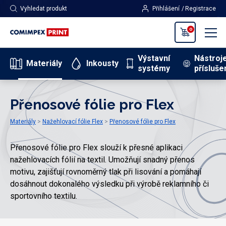
Vyhledat produkt
Přihlášení
Registrace
0
Výstavní
Nástroj
Materiály
Inkousty
systémy
přísluše
Přenosové fólie pro Flex
Materiály
Nažehlovací fólie Flex
Přenosové fólie pro Flex
Přenosové fólie pro Flex slouží k přesné aplikaci
nažehlovacích fólií na textil. Umožňují snadný přenos
motivu, zajišťují rovnoměrný tlak při lisování a pomáhají
dosáhnout dokonalého výsledku při výrobě reklamního či
sportovního textilu.