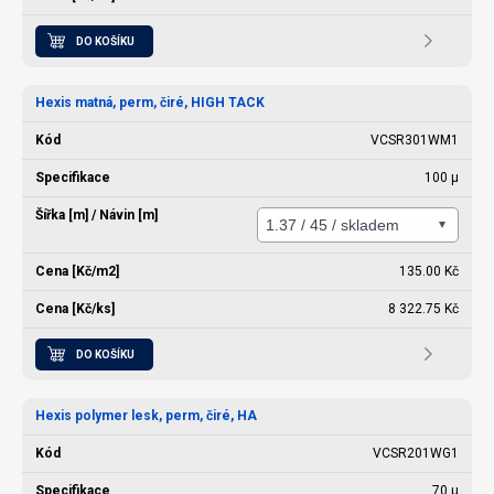
DO KOŠÍKU
Hexis matná, perm, čiré, HIGH TACK
VCSR301WM1
100 µ
135.00 Kč
8 322.75 Kč
DO KOŠÍKU
Hexis polymer lesk, perm, čiré, HA
VCSR201WG1
70 µ