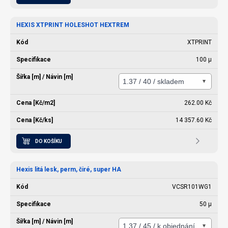
HEXIS XTPRINT HOLESHOT HEXTREM
XTPRINT
100 µ
262.00 Kč
14 357.60 Kč
DO KOŠÍKU
Hexis litá lesk, perm, čiré, super HA
VCSR101WG1
50 µ