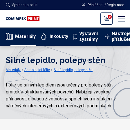
Vyhledat produkt
Přihlášení
Registrace
0
Výstavní
Nástroj
Materiály
Inkousty
systémy
přísluše
Silné lepidlo, polepy stěn
Materiály
Samolepící fólie
Silné lepidlo, polepy stěn
Fólie se silným lepidlem jsou určeny pro polepy stěn,
omítek a strukturovaných povrchů. Nabízejí vysokou
přilnavost, dlouhou životnost a spolehlivou instalaci i v
náročných interiérových a exteriérových podmínkách.