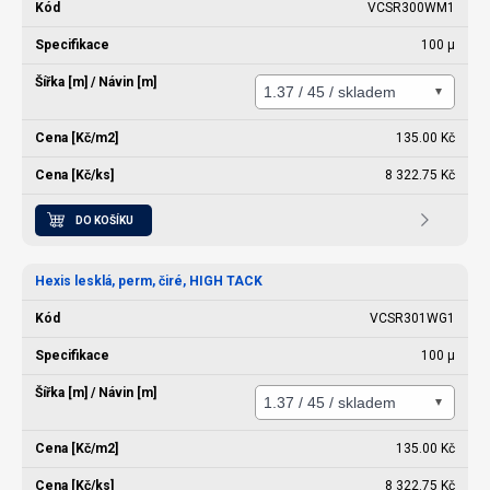
VCSR300WM1
100 µ
135.00 Kč
8 322.75 Kč
DO KOŠÍKU
Hexis lesklá, perm, čiré, HIGH TACK
VCSR301WG1
100 µ
135.00 Kč
8 322.75 Kč