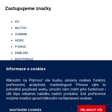
Zastupujeme značky
EFI
MUTOH
SUMMA
HEXIS
PONGS
EMBLEM
BODYFENCE
BROTHER
Informace o cookies
UFABRIK
KALA
Kliknutím na Přijmout vše budou uloženy cookies funkční,
preferenční, analytické, marketingové. Přinese vám to
pohodlné používání webu, umožní nám měřit jeho funkčnost i
cílit lépe reklamní nabídku našich produktů. Své preference
můžete snadno upravit kliknutím na Nastavení cookies.
© 2026 COMIMPEX PRINT s.r.o.
Design
X Production
NASTAVENÍ COOKIES
PŘIJMOUT VŠE
CMS engine
Štefl software