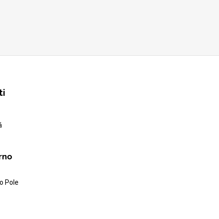
ti
á
rno
o Pole