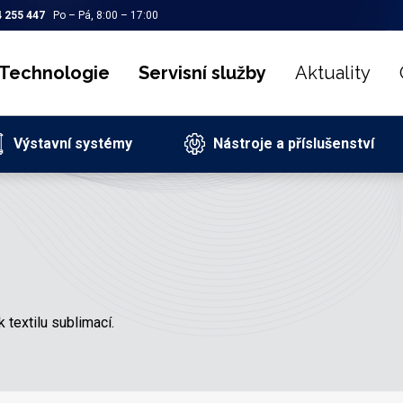
 255 447
Po – Pá, 8:00 – 17:00
Technologie
Servisní služby
Aktuality
Výstavní systémy
Nástroje a příslušenství
 textilu sublimací.