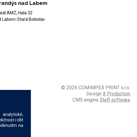
randýs nad Labem
eál AMZ, Hala 32
d Labem-Stará Boleslav
© 2026 COMIMPEX PRINT s.r.o.
Design
X Production
CMS engine
Štefl software
analytické,
nost i cílit
kliknutím na