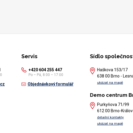
Servis
Sídlo společnos
1
+420 604 255 447
Haškova 153/17
30
Po – Pá, 8:00 – 17:00
638 00 Brno - Lesn
ukázat na mapě
.cz
Objednávkový formulář
Demo centrum B
Purkyňova 71/99
612 00 Brno-Králov
detailní kontakty
ukázat na mapě