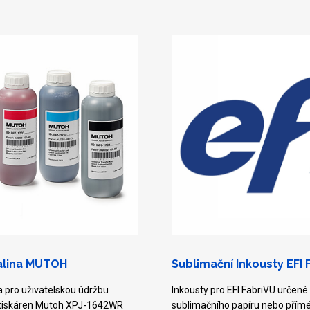
palina MUTOH
Sublimační Inkousty EFI 
na pro uživatelskou údržbu
Inkousty pro EFI FabriVU určené
 tiskáren Mutoh XPJ-1642WR
sublimačního papíru nebo přím