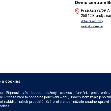
Demo centrum B
Pražská 298/59, Ar
250 12 Brandýs na
detailní kontakty
ukázat na mapě
 o cookies
na Přijmout vše budou uloženy cookies funkční, preferenční, 
é. Přinese vám to pohodlné používání webu, umožní nám měřit jeho funkč
ní nabídku našich produktů. Své preference můžete snadno upravit 
ookies.