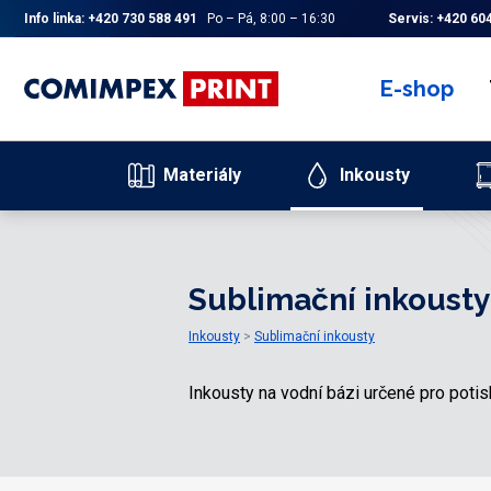
Info linka:
+420 730 588 491
Po – Pá, 8:00 – 16:30
Servis:
+420 604
E-shop
Materiály
Inkousty
Sublimační inkousty
Inkousty
Sublimační inkousty
Inkousty na vodní bázi určené pro potisk