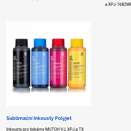
a XPJ-1682W
Sublimační Inkousty Polyjet
Inkousty pro tiskárny MUTOH VJ, XPJ a TX