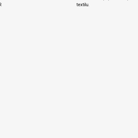
R
textilu.