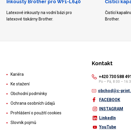
Inkousty Brother pro WF1-L640
Čistící kap
Latexové inkousty na vodní bázi pro
Čistící kapali
latexové tiskárny Brother.
Brother.
Kontakt
Kariéra
+420 730 588 49
Po – Pá, 8:00 – 16:
Ke stažení
obchod@c-print
Obchodní podmínky
FACEBOOK
Ochrana osobních údajů
INSTAGRAM
Prohlášení o použití cookies
LinkedIn
Slovník pojmů
YouTube