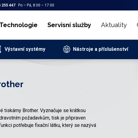
 255 447
Po – Pá, 8:00 – 17:00
Technologie
Servisní služby
Aktuality
Výstavní systémy
Nástroje a příslušenství
rother
é tiskárny Brother. Vyznačuje se krátkou
zdravotním požadavkům, tisk je připraven
unkci potřebuje fixační látku, který se nazývá