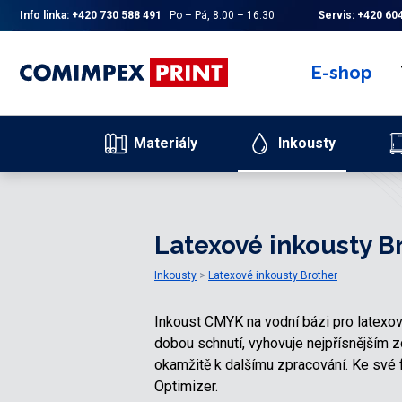
Info linka:
+420 730 588 491
Po – Pá, 8:00 – 16:30
Servis:
+420 604
E-shop
Materiály
Inkousty
Latexové inkousty B
Inkousty
Latexové inkousty Brother
Inkoust CMYK na vodní bázi pro latexov
dobou schnutí, vyhovuje nejpřísnějším 
okamžitě k dalšímu zpracování. Ke své f
Optimizer.