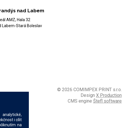
randýs nad Labem
eál AMZ, Hala 32
d Labem-Stará Boleslav
© 2026 COMIMPEX PRINT s.r.o.
Design
X Production
CMS engine
Štefl software
analytické,
nost i cílit
kliknutím na