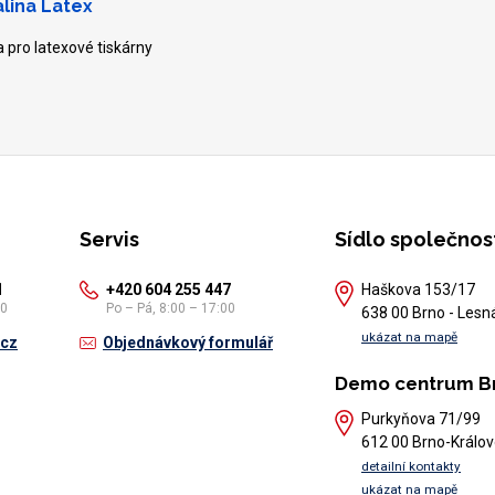
alina Latex
na pro latexové tiskárny
Servis
Sídlo společnos
1
+420 604 255 447
Haškova 153/17
30
Po – Pá, 8:00 – 17:00
638 00 Brno - Lesn
ukázat na mapě
.cz
Objednávkový formulář
Demo centrum B
Purkyňova 71/99
612 00 Brno-Králov
detailní kontakty
ukázat na mapě