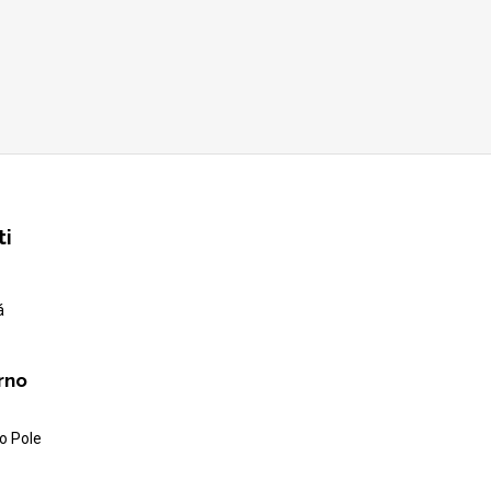
ti
á
rno
o Pole