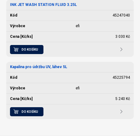
INK JET WASH STATION FLUID 3.25L
45247040
efi
3 030 Kč
DO KOŠÍKU
Kapalina pro údržbu UV, láhev 5L
45225794
efi
5 240 Kč
DO KOŠÍKU