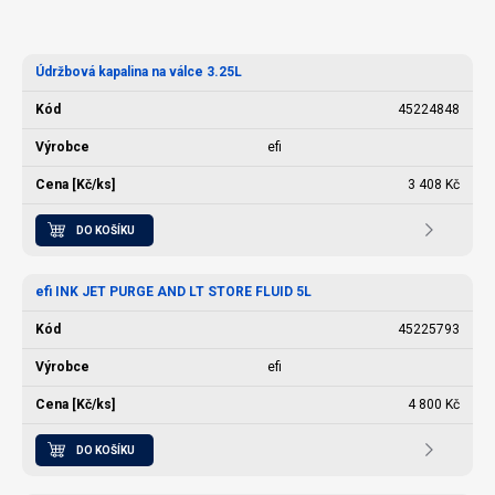
Údržbová kapalina na válce 3.25L
45224848
efi
3 408 Kč
DO KOŠÍKU
efi INK JET PURGE AND LT STORE FLUID 5L
45225793
efi
4 800 Kč
DO KOŠÍKU