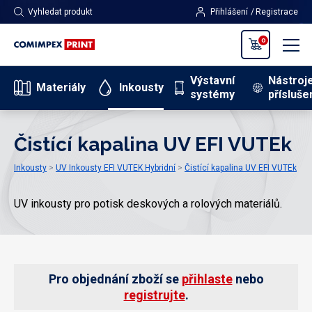
Vyhledat produkt
Přihlášení
Registrace
0
Výstavní
Nástroj
Materiály
Inkousty
systémy
přísluše
Čistící kapalina UV EFI VUTEk
Inkousty
UV Inkousty EFI VUTEK Hybridní
Čistící kapalina UV EFI VUTEk
UV inkousty pro potisk deskových a rolových materiálů.
Pro objednání zboží se
přihlaste
nebo
registrujte
.