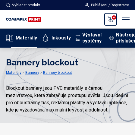
Vyhledat produkt
Přihlášení
Registrace
0
Výstavní
Nástroj
Materiály
Inkousty
systémy
přísluše
Bannery blockout
Materiály
Bannery
Bannery blockout
Blockout bannery jsou PVC materiály s černou
mezivrstvou, která zabraňuje prostupu světla. Jsou ideální
pro oboustranný tisk, reklamní plachty a výstavní aplikace,
kde je vyžadována maximální kryvost a odolnost.