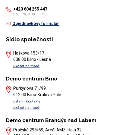
+420 604 255 447
Po – Pá, 8:00 – 17:00
Objednávkový formulář
Sídlo společnosti
Haškova 153/17
638 00 Brno - Lesná
ukázat na mapě
Demo centrum Brno
Purkyňova 71/99
612 00 Brno-Královo Pole
detailní kontakty
ukázat na mapě
Demo centrum Brandýs nad Labem
Pražská 298/59, Areál AMZ, Hala 32