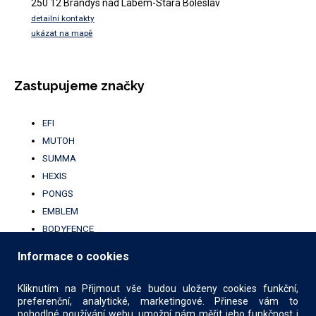
250 12 Brandýs nad Labem-Stará Boleslav
detailní kontakty
ukázat na mapě
Zastupujeme značky
EFI
MUTOH
SUMMA
HEXIS
PONGS
EMBLEM
BODYFENCE
BROTHER
Informace o cookies
UFABRIK
KALA
Kliknutím na Přijmout vše budou uloženy cookies funkční,
preferenční, analytické, marketingové. Přinese vám to
pohodlné používání webu, umožní nám měřit jeho funkčnost i