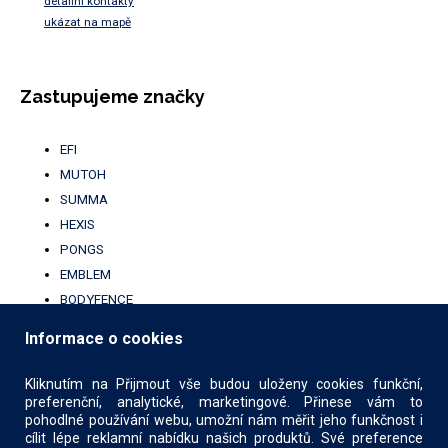
detailní kontakty
ukázat na mapě
Zastupujeme značky
EFI
MUTOH
SUMMA
HEXIS
PONGS
EMBLEM
BODYFENCE
BROTHER
Informace o cookies
UFABRIK
KALA
Kliknutím na Přijmout vše budou uloženy cookies funkční,
preferenční, analytické, marketingové. Přinese vám to
pohodlné používání webu, umožní nám měřit jeho funkčnost i
cílit lépe reklamní nabídku našich produktů. Své preference