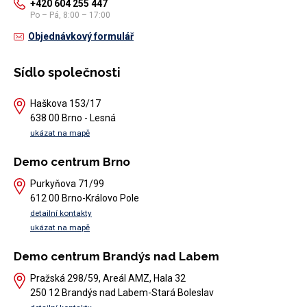
+420 604 255 447
Po – Pá, 8:00 – 17:00
Objednávkový formulář
Sídlo společnosti
Haškova 153/17
638 00 Brno - Lesná
ukázat na mapě
Demo centrum Brno
Purkyňova 71/99
612 00 Brno-Královo Pole
detailní kontakty
ukázat na mapě
Demo centrum Brandýs nad Labem
Pražská 298/59, Areál AMZ, Hala 32
250 12 Brandýs nad Labem-Stará Boleslav