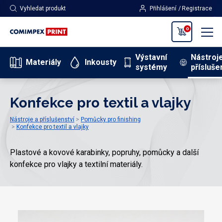
Vyhledat produkt
Přihlášení
Registrace
0
Výstavní
Nástroj
Materiály
Inkousty
systémy
přísluše
Konfekce pro textil a vlajky
Nástroje a příslušenství
Pomůcky pro finishing
Konfekce pro textil a vlajky
Plastové a kovové karabinky, popruhy, pomůcky a další
konfekce pro vlajky a textilní materiály.