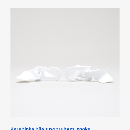
Karabinka bílá s popruhem, 500ks