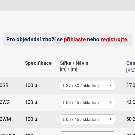
Pro objednání zboží se
přihlaste
nebo
registrujte
.
Specifikace
Šířka / Návin
Cen
[m] / [m]
[Kč
Detail
0GB
100 µ
37.
Detail
00WG
100 µ
43.
Detail
00WM
100 µ
50.