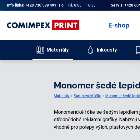
Info linka:
+420 730 588 491
Po – Pá, 8:00 – 16:30
Servis:
+420 604
E-shop
Materiály
Inkousty
Monomer šedé lepid
Materiály
Samolepící fólie
Monomer šedé lepid
Monomerické fólie se šedým lepidlem js
střednědobé reklamní grafiky. Nabízejí v
vhodné pro polepy výloh, plastových des