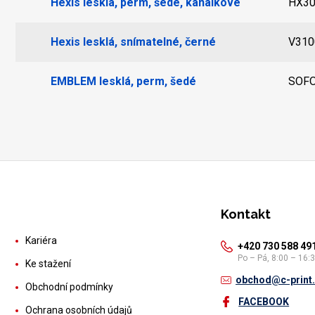
Hexis lesklá, perm, šedé, kanálkové
HX3
Hexis lesklá, snímatelné, černé
V31
EMBLEM lesklá, perm, šedé
SOF
Kontakt
Kariéra
+420 730 588 49
Po – Pá, 8:00 – 16:
Ke stažení
obchod@c-print
Obchodní podmínky
FACEBOOK
Ochrana osobních údajů