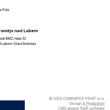
o Pole
randýs nad Labem
eál AMZ, Hala 32
d Labem-Stará Boleslav
© 2026 COMIMPEX PRINT s.r.o.
Design
X Production
CMS engine
Štefl software