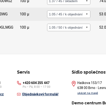
Detail
000WG2
100 µ
74.
Detail
00WG
100 µ
53.
Detail
OGLMGG
100 µ
52.
Servis
Sídlo společnos
1
+420 604 255 447
Haškova 153/17
30
Po – Pá, 8:00 – 17:00
638 00 Brno - Lesn
ukázat na mapě
.cz
Objednávkový formulář
Demo centrum B