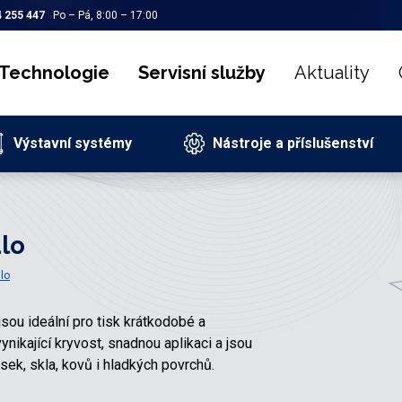
 255 447
Po – Pá, 8:00 – 17:00
Technologie
Servisní služby
Aktuality
Výstavní systémy
Nástroje a příslušenství
lo
lo
ou ideální pro tisk krátkodobé a
ynikající kryvost, snadnou aplikaci a jsou
ek, skla, kovů i hladkých povrchů.