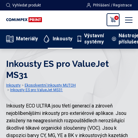
Vyhledat produkt
Přihlášení
Registrace
0
Výstavní
Nástroj
Materiály
Inkousty
systémy
přísluše
Inkousty ES pro ValueJet
MS31
Inkousty
Ekosolventní Inkousty MUTOH
Inkousty ES pro ValueJet MS31
Inkousty ECO ULTRA jsou třetí generací a zároveň
nejoblíbenějšími inkousty pro exteriérové aplikace. Jsou
založeny na neagresivních rozpouštědlech nerozšiřující
škodlivé těkavé organické sloučeniny (VOC). Jsou k
dispozici barvy CY, MG, YE a BK v inkoustových kazetách