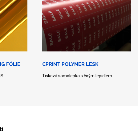
G FÓLIE
CPRINT POLYMER LESK
IS
Tisková samolepka s čirým lepidlem
ti