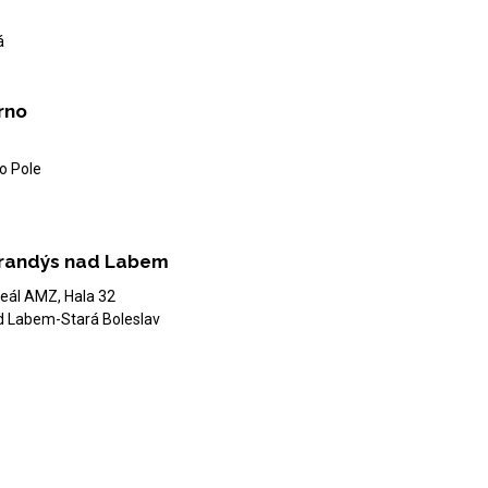
á
rno
o Pole
randýs nad Labem
eál AMZ, Hala 32
d Labem-Stará Boleslav