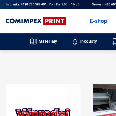
Info linka:
+420 730 588 491
Po – Pá, 8:00 – 16:30
Servis:
+420 604
E-shop
Materiály
Inkousty