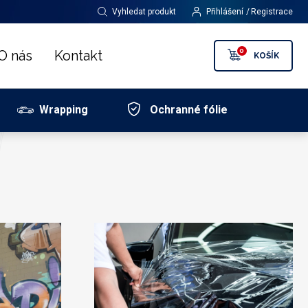
Vyhledat produkt
Přihlášení
Registrace
0
O nás
Kontakt
KOŠÍK
Wrapping
Ochranné fólie