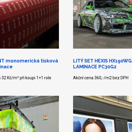
NT monomerická tisková
LITÝ SET HEXIS HX190WG
minace
LAMINACE PC30G2
 32 Kč/m² při koupi 1+1 role
Akční cena 360,-/m2 bez DPH