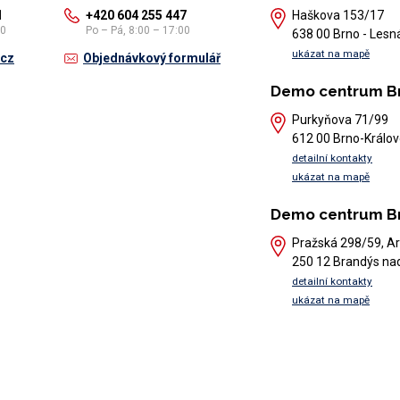
1
+420 604 255 447
Haškova 153/17
30
Po – Pá, 8:00 – 17:00
638 00 Brno - Lesn
ukázat na mapě
.cz
Objednávkový formulář
Demo centrum B
Purkyňova 71/99
612 00 Brno-Králov
detailní kontakty
ukázat na mapě
Demo centrum B
Pražská 298/59, Ar
250 12 Brandýs na
detailní kontakty
ukázat na mapě