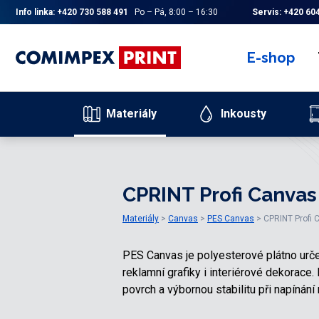
Info linka:
+420 730 588 491
Po – Pá, 8:00 – 16:30
Servis:
+420 604
E-shop
Materiály
Inkousty
CPRINT Profi Canvas
Materiály
Canvas
PES Canvas
CPRINT Profi 
PES Canvas je polyesterové plátno urče
reklamní grafiky i interiérové dekorace
povrch a výbornou stabilitu při napínání 