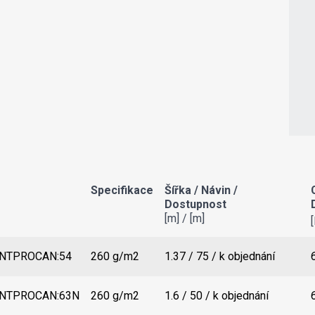
Specifikace
Šířka / Návin /
Dostupnost
[m] / [m]
NTPROCAN:54
260 g/m2
1.37 / 75 / k objednání
NTPROCAN:63N
260 g/m2
1.6 / 50 / k objednání