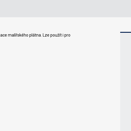
tace malířského plátna. Lze použít i pro
.