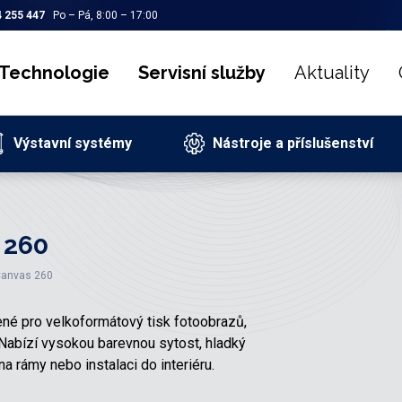
 255 447
Po – Pá, 8:00 – 17:00
Technologie
Servisní služby
Aktuality
Výstavní systémy
Nástroje a příslušenství
 260
Canvas 260
né pro velkoformátový tisk fotoobrazů,
. Nabízí vysokou barevnou sytost, hladký
na rámy nebo instalaci do interiéru.