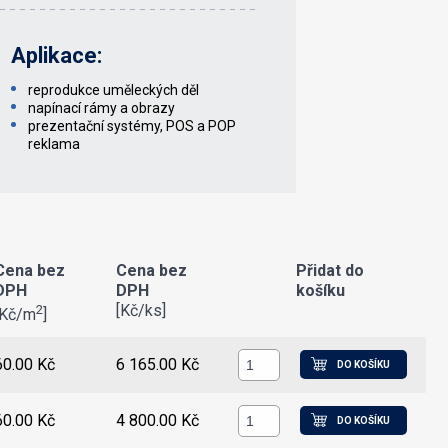
Aplikace:
reprodukce uměleckých děl
napínací rámy a obrazy
prezentační systémy, POS a POP
reklama
Cena bez
Cena bez
Přidat do
DPH
DPH
košíku
[Kč/ks]
2
[Kč/m
]
60.00 Kč
6 165.00 Kč
DO KOŠÍKU
60.00 Kč
4 800.00 Kč
DO KOŠÍKU