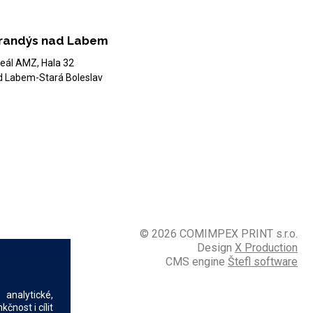
randýs nad Labem
eál AMZ, Hala 32
d Labem-Stará Boleslav
© 2026 COMIMPEX PRINT s.r.o.
Design
X Production
CMS engine
Štefl software
analytické,
nost i cílit