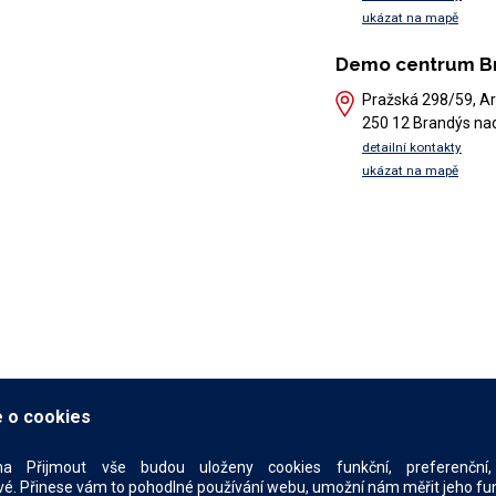
ukázat na mapě
Demo centrum B
Pražská 298/59, Ar
250 12 Brandýs na
detailní kontakty
ukázat na mapě
 o cookies
na Přijmout vše budou uloženy cookies funkční, preferenční, 
é. Přinese vám to pohodlné používání webu, umožní nám měřit jeho funkč