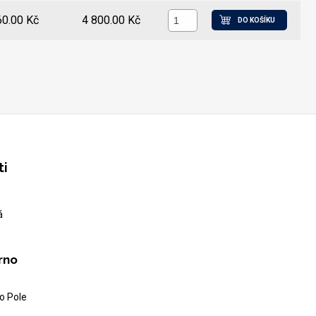
60.00 Kč
4 800.00 Kč
DO KOŠÍKU
ti
á
rno
o Pole