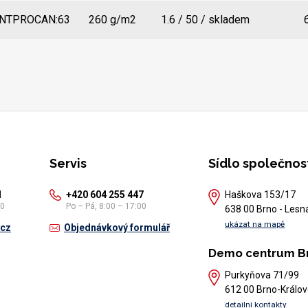
NTPROCAN:63
260 g/m2
1.6 / 50 / skladem
Servis
Sídlo společnos
1
+420 604 255 447
Haškova 153/17
30
Po – Pá, 8:00 – 17:00
638 00 Brno - Lesn
ukázat na mapě
.cz
Objednávkový formulář
Demo centrum B
Purkyňova 71/99
612 00 Brno-Králov
detailní kontakty