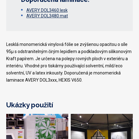
AVERY DOL3460 lesk
AVERY DOL3480 mat
Lesklá monomerická vinylová fólie se zvýšenou opacitou o síle
95µ s odstranitelným čirým lepidlem a podkladovým silikonovým
Kraft papírem. Je určena na polepy rovných ploch v exteriéru a
interiéru. Vhodné pro tiskárny používající solventní, mild/eco
solventní, UV a latex inkousty. Doporučená je monomerická
laminace AVERY DOL3xxx, HEXIS V650.
Ukázky použití