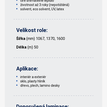
čiré snímatelné lepidlo
životnost až 3 roky (nepotištěná)
solvent, eco solvent, UV, latex
Velikost role:
Šířka
(mm) 1067, 1370, 1600
Délka
(m) 50
Aplikace:
interiér a exteriér
sklo, plasty hliník
dřevo, plech, lamino desky
Doporučená laminace: