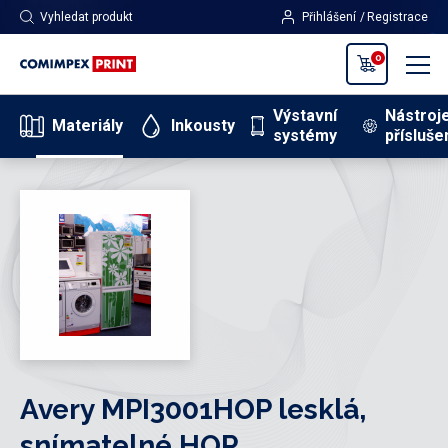
Vyhledat produkt
Přihlášení
Registrace
0
Výstavní
Nástroj
Materiály
Inkousty
systémy
přísluše
Avery MPI3001HOP lesklá,
snímatelné,HOP