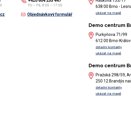
1
+420 604 255 447
Haškova 153/17
30
Po – Pá, 8:00 – 17:00
638 00 Brno - Lesn
ukázat na mapě
.cz
Objednávkový formulář
Demo centrum B
Purkyňova 71/99
612 00 Brno-Králov
detailní kontakty
ukázat na mapě
Demo centrum B
Pražská 298/59, Ar
250 12 Brandýs na
detailní kontakty
ukázat na mapě