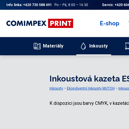
Info linka:
+420 730 588 491
Po – Pá, 8:00 – 16:30
Servis:
+420 604
E-shop
Materiály
Inkousty
Inkoustová kazeta E
Inkousty
Ekosolventní Inkousty MUTOH
Inkous
K dispozici jsou barvy CMYK, v kazetá