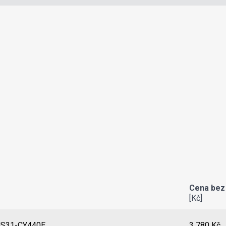
Cena bez
[Kč]
S31-CY440E
3 780 Kč