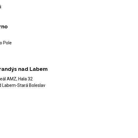
á
rno
o Pole
randýs nad Labem
eál AMZ, Hala 32
d Labem-Stará Boleslav