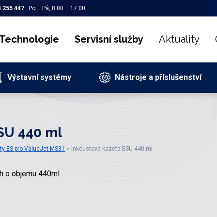
 255 447
Po – Pá, 8:00 – 17:00
Technologie
Servisní služby
Aktuality
Výstavní systémy
Nástroje a příslušenství
SU 440 ml
ty ES pro ValueJet MS31
Inkoustová kazeta ESU 440 ml
ch o objemu 440ml.