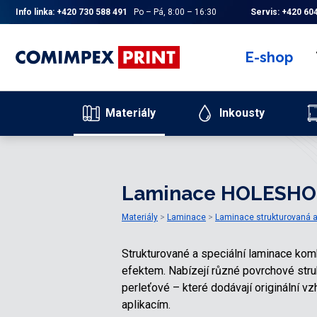
Info linka:
+420 730 588 491
Po – Pá, 8:00 – 16:30
Servis:
+420 604
E-shop
Materiály
Inkousty
Laminace HOLESH
Materiály
Laminace
Laminace strukturovaná a
Strukturované a speciální laminace komb
efektem. Nabízejí různé povrchové struk
perleťové – které dodávají originální v
aplikacím.