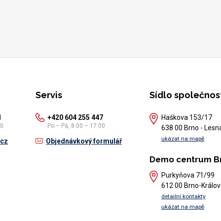
Servis
Sídlo společnos
1
+420 604 255 447
Haškova 153/17
30
Po – Pá, 8:00 – 17:00
638 00 Brno - Lesn
ukázat na mapě
.cz
Objednávkový formulář
Demo centrum B
Purkyňova 71/99
612 00 Brno-Králov
detailní kontakty
ukázat na mapě