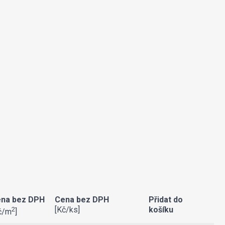
na bez DPH
Cena bez DPH
Přidat do
[Kč/ks]
košíku
2
č/m
]