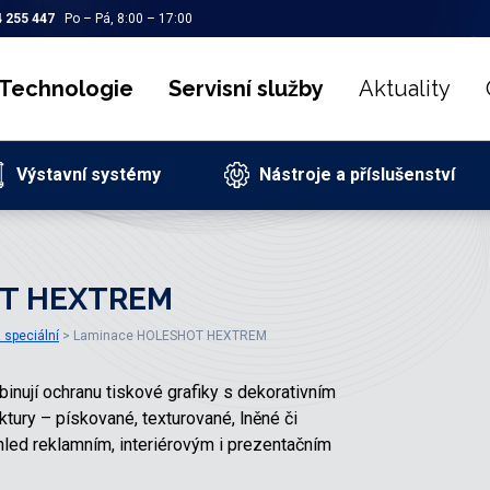
 255 447
Po – Pá, 8:00 – 17:00
Technologie
Servisní služby
Aktuality
Výstavní systémy
Nástroje a příslušenství
OT HEXTREM
 speciální
Laminace HOLESHOT HEXTREM
inují ochranu tiskové grafiky s dekorativním
tury – pískované, texturované, lněné či
zhled reklamním, interiérovým i prezentačním