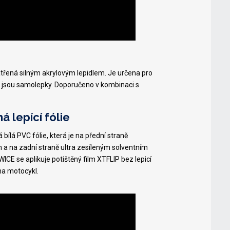
řená silným akrylovým lepidlem. Je určena pro
o jsou samolepky. Doporučeno v kombinaci s
lepící fólie
á PVC fólie, která je na přední straně
 a na zadní straně ultra zesíleným solventním
ICE se aplikuje potištěný film XTFLIP bez lepicí
 na motocykl.