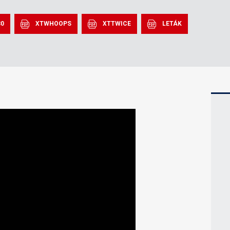
80
XTWHOOPS
XTTWICE
LETÁK