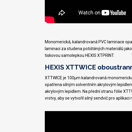
Monomerická, kalandrovaná PVC laminace opat
laminaci za studena potištěných materiálů jak
tiskovou samolepkou HEXIS XTPRINT.
HEXIS XTTWICE oboustranná 
XTTWICE je 100µm kalandrovaná monomerická bíl
opatřena silným solventním akrylovým lepidlem
akrylovým lepidlem. Na přední stranu fólie XTTW
vrstvy, aby se vytvořil silný sendvič pro aplikaci