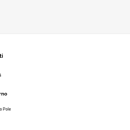
ti
á
rno
o Pole