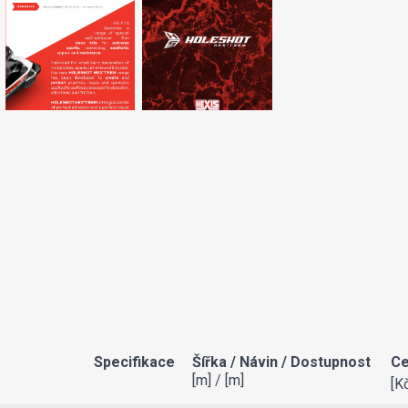
Specifikace
Šířka / Návin / Dostupnost
Ce
[m] / [m]
[K