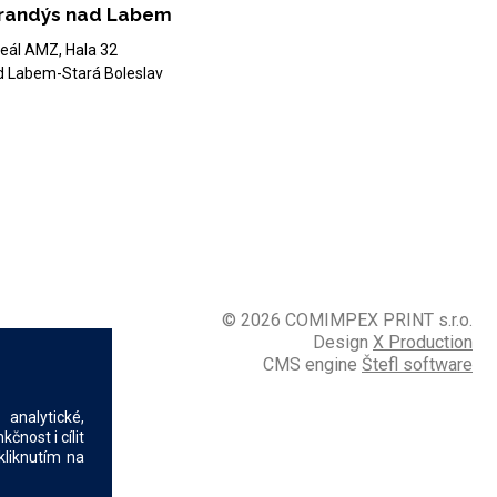
randýs nad Labem
eál AMZ, Hala 32
d Labem-Stará Boleslav
© 2026 COMIMPEX PRINT s.r.o.
Design
X Production
CMS engine
Štefl software
analytické,
nost i cílit
kliknutím na