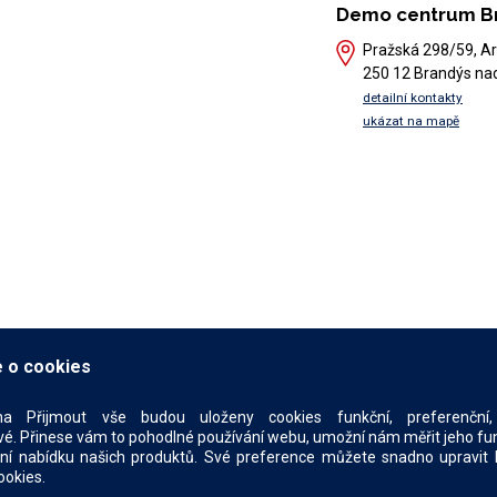
Demo centrum B
Pražská 298/59, Ar
250 12 Brandýs na
detailní kontakty
ukázat na mapě
 o cookies
na Přijmout vše budou uloženy cookies funkční, preferenční, 
é. Přinese vám to pohodlné používání webu, umožní nám měřit jeho funkč
ní nabídku našich produktů. Své preference můžete snadno upravit 
ookies.