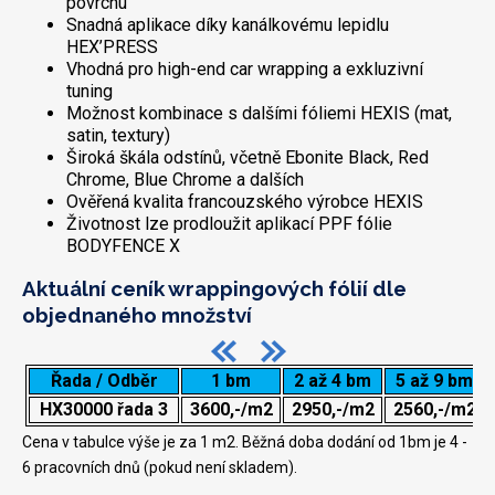
povrchu
Snadná aplikace díky kanálkovému lepidlu
HEX’PRESS
Vhodná pro high-end car wrapping a exkluzivní
tuning
Možnost kombinace s dalšími fóliemi HEXIS (mat,
satin, textury)
Široká škála odstínů, včetně Ebonite Black, Red
Chrome, Blue Chrome a dalších
Ověřená kvalita francouzského výrobce HEXIS
Životnost lze prodloužit aplikací PPF fólie
BODYFENCE X
Aktuální ceník wrappingových fólií dle
objednaného množství
Řada / Odběr
1 bm
2 až 4 bm
5 až 9 bm
HX30000 řada 3
3600,-/m2
2950,-/m2
2560,-/m2
Cena v tabulce výše je za 1 m2. Běžná doba dodání od 1bm je 4 -
6 pracovních dnů (pokud není skladem).