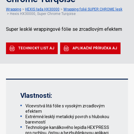
Wrapping
HEXIS řada HX30000
Wrapping folié SUPER CHROME lesk
Hexis HX30000, Super Chrome Turqoise
Super lesklé wrappingové fólie se zrcadlovým efektem
TECHNICKÝ LIST AJ
APLIKAČNÍ PŘÍRUČKA AJ
Vlastnosti:
Vícevrstvá litá fólie s vysokým zrcadlovým
efektem
Extrémně lesklý metalický povrch s hlubokou
barevností
Technologie kanálkového lepidla HEX’PRESS
pro rychlou, čistou a bezbublinkovou aplikaci