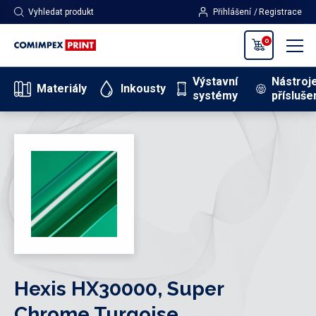
Vyhledat produkt
Přihlášení
Registrace
0
Výstavní
Nástroj
Materiály
Inkousty
systémy
přísluše
Hexis HX30000, Super
Chrome Turqoise