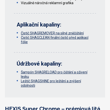
Vizuálně náročná reklamní grafika
Aplikační kapaliny:
Čistič SHAGREMOVER na silné zněčištění
Čistič SHAGCLEAN finální čistič před aplikací
fólie
Údržbové kapaliny:
Šampón SHAGRELOAD pro čištění a oživení
lesku
Leštič SHAGSHINE pro leštění a zvýšení
odolnosti
HEXIS Super Chrome – prémiová litá