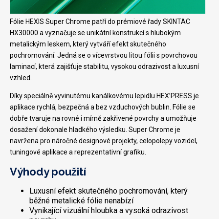
Fólie HEXIS Super Chrome patří do prémiové řady SKINTAC
HX30000 a vyznačuje se unikátní konstrukcí s hlubokým
metalickým leskem, který vytváří efekt skutečného
pochromování. Jedná se o vícevrstvou litou fólii s povrchovou
laminací, která zajišťuje stabilitu, vysokou odrazivost a luxusní
vzhled.
Díky speciálně vyvinutému kanálkovému lepidlu HEX’PRESS je
aplikace rychlá, bezpečná a bez vzduchových bublin. Fólie se
dobře tvaruje na rovné i mírně zakřivené povrchy a umožňuje
dosažení dokonale hladkého výsledku. Super Chrome je
navržena pro náročné designové projekty, celopolepy vozidel,
tuningové aplikace a reprezentativní grafiku.
Výhody použití
Luxusní efekt skutečného pochromování, který
běžné metalické fólie nenabízí
Vynikající vizuální hloubka a vysoká odrazivost