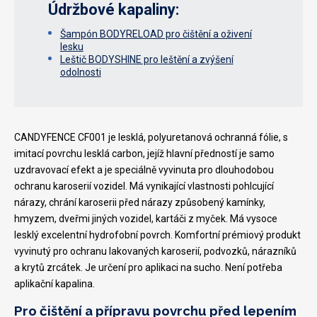
Údržbové kapaliny:
Šampón BODYRELOAD pro čištění a oživení
lesku
Leštič BODYSHINE pro leštění a zvýšení
odolnosti
CANDYFENCE CF001 je lesklá, polyuretanová ochranná fólie, s
imitací povrchu lesklá carbon, jejíž hlavní předností je samo
uzdravovací efekt a je speciálně vyvinuta pro dlouhodobou
ochranu karoserií vozidel. Má vynikající vlastnosti pohlcující
nárazy, chrání karoserii před nárazy způsobený kamínky,
hmyzem, dveřmi jiných vozidel, kartáči z myček. Má vysoce
lesklý excelentní hydrofobní povrch. Komfortní prémiový produkt
vyvinutý pro ochranu lakovaných karoserií, podvozků, nárazníků
a krytů zrcátek. Je určení pro aplikaci na sucho. Není potřeba
aplikační kapalina.
Pro čištění a přípravu povrchu před lepením