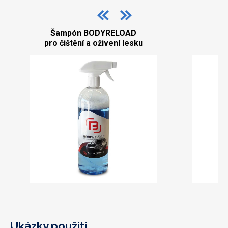
L
Šampón BODYRELOAD
pro čištění a oživení lesku
a 
Ukázky použití