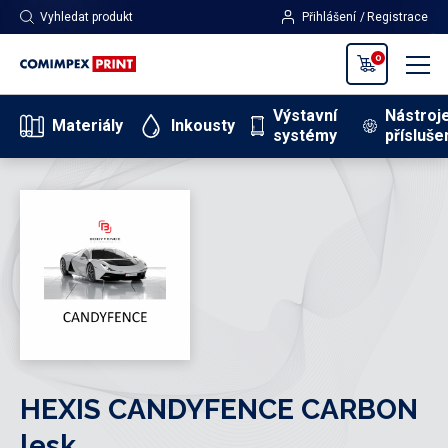
Vyhledat produkt
Přihlášení
Registrace
0
Výstavní
Nástroj
Materiály
Inkousty
systémy
přísluše
HEXIS CANDYFENCE CARBON
lesk