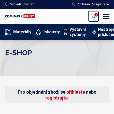
Vyhledat produkt
Přihlášení
Registrace
0
Výstavní
Nástroj
Materiály
Inkousty
systémy
přísluše
E-SHOP
Pro objednání zboží se
přihlaste
nebo
registrujte
.