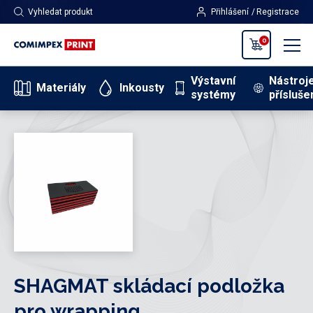
Vyhledat produkt
Přihlášení
Registrace
0
Výstavní
Nástroj
Materiály
Inkousty
systémy
přísluše
SHAGMAT skládací podložka
pro wrapping