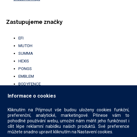
Zastupujeme značky
EFI
MUTOH
SUMMA
HEXIS
PONGS
EMBLEM
BODYFENCE
BROTHER
Informace o cookies
UFABRIK
KALA
Kliknutím na Přijmout vše budou uloženy cookies funkční,
preferenční, analytické, marketingové. Přinese vám to
pohodlné používání webu, umožní nám měřit jeho funkčnost i
cílit lépe reklamní nabídku našich produktů. Své preference
můžete snadno upravit kliknutím na Nastavení cookies.
© 2026 COMIMPEX PRINT s.r.o.