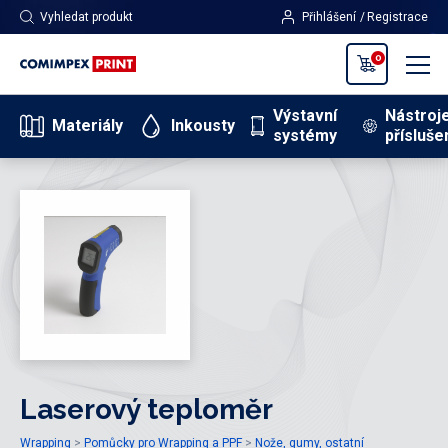
Vyhledat produkt
Přihlášení
Registrace
0
Výstavní
Nástroj
Materiály
Inkousty
systémy
přísluše
Laserový teploměr
Wrapping
Pomůcky pro Wrapping a PPF
Nože, gumy, ostatní