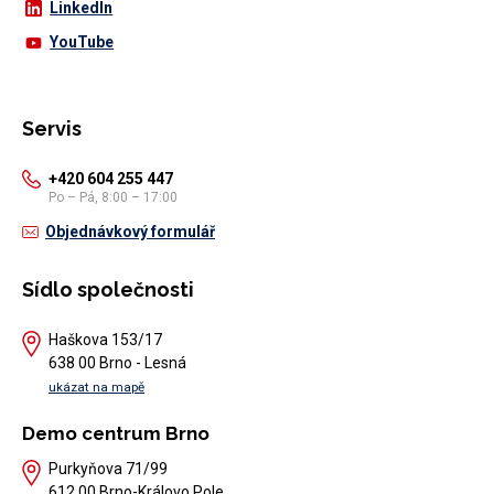
LinkedIn
YouTube
Servis
+420 604 255 447
Po – Pá, 8:00 – 17:00
Objednávkový formulář
Sídlo společnosti
Haškova 153/17
638 00 Brno - Lesná
ukázat na mapě
Demo centrum Brno
Purkyňova 71/99
612 00 Brno-Královo Pole