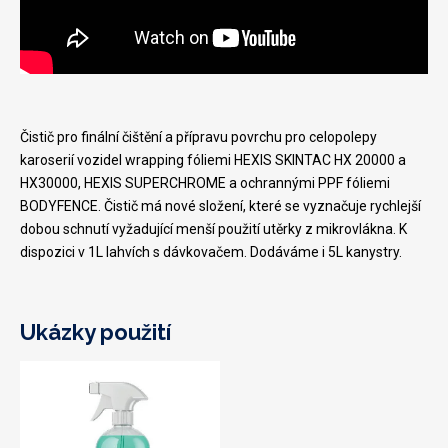
Čistič pro finální čištění a přípravu povrchu pro celopolepy
karoserií vozidel wrapping fóliemi HEXIS SKINTAC HX 20000 a
HX30000, HEXIS SUPERCHROME a ochrannými PPF fóliemi
BODYFENCE. Čistič má nové složení, které se vyznačuje rychlejší
dobou schnutí vyžadující menší použití utěrky z mikrovlákna. K
dispozici v 1L lahvích s dávkovačem. Dodáváme i 5L kanystry.
Ukázky použití