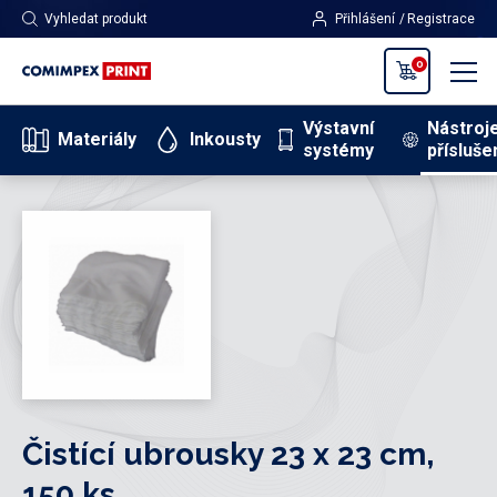
Vyhledat produkt
Přihlášení
Registrace
0
Výstavní
Nástroj
Materiály
Inkousty
systémy
přísluše
Čistící ubrousky 23 x 23 cm,
150 ks