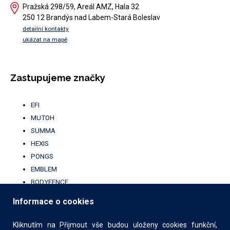
Pražská 298/59, Areál AMZ, Hala 32
250 12 Brandýs nad Labem-Stará Boleslav
detailní kontakty
ukázat na mapě
Zastupujeme značky
EFI
MUTOH
SUMMA
HEXIS
PONGS
EMBLEM
BODYFENCE
BROTHER
Informace o cookies
UFABRIK
KALA
Kliknutím na Přijmout vše budou uloženy cookies funkční,