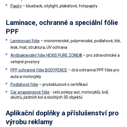
Papíry
– blueback, citylight, plakátové, fotopapíry
Laminace, ochranné a speciální fólie
PPF
Laminovací fólie
– monomerické, polymeriské, podlahové, lité,
lesk, mat, struktura, UV ochrana
Antibakteriální fólie HEXIS PURE ZONE®
– pro zdravotnické a
veřejné prostory
PPF ochranné fólie BODYFENCE
– čirá ochranná PPF fólie pro
auta a motocykly
Podlahové fólie
– protiskluzové s certifikací
Car wrappingové fólie
- celo polepy aut, motocyklů, lodí,
skútrů, jízdních kol a složitých 3D objektů
Aplikační doplňky a příslušenství pro
výrobu reklamy