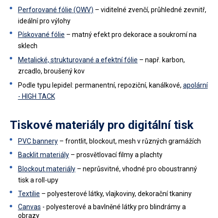
Perforované fólie (OWV)
– viditelné zvenčí, průhledné zevnitř,
ideální pro výlohy
Pískované fólie
– matný efekt pro dekorace a soukromí na
sklech
Metalické, strukturované a efektní fólie
– např. karbon,
zrcadlo, broušený kov
Podle typu lepidel: permanentní, repoziční, kanálkové,
apolární
- HIGH TACK
Tiskové materiály pro digitální tisk
PVC bannery
– frontlit, blockout, mesh v různých gramážích
Backlit materiály
– prosvětlovací filmy a plachty
Blockout materiály
– neprůsvitné, vhodné pro oboustranný
tisk a roll-upy
Textilie
– polyesterové látky, vlajkoviny, dekorační tkaniny
Canvas
- polyesterové a bavlněné látky pro blindrámy a
obrazy