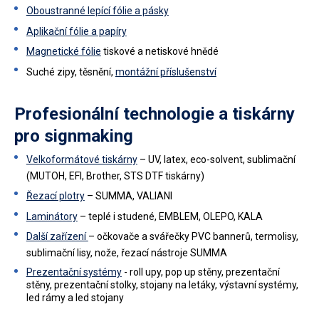
Oboustranné lepící fólie a pásky
Aplikační fólie a papíry
Magnetické fólie
tiskové a netiskové hnědé
Suché zipy, těsnění,
montážní příslušenství
Profesionální technologie a tiskárny
pro signmaking
Velkoformátové tiskárny
– UV, latex, eco-solvent, sublimační
(MUTOH, EFI, Brother, STS DTF tiskárny)
Řezací plotry
– SUMMA, VALIANI
Laminátory
– teplé i studené, EMBLEM, OLEPO, KALA
Další zařízení
– očkovače a svářečky PVC bannerů, termolisy,
sublimační lisy, nože, řezací nástroje SUMMA
Prezentační systémy
- roll upy, pop up stěny, prezentační
stěny, prezentační stolky, stojany na letáky, výstavní systémy,
led rámy a led stojany