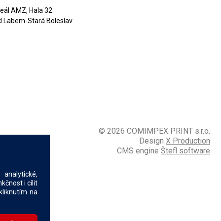
eál AMZ, Hala 32
d Labem-Stará Boleslav
© 2026 COMIMPEX PRINT s.r.o.
Design
X Production
CMS engine
Štefl software
analytické,
nost i cílit
kliknutím na