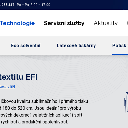
 255 447
Po – Pá, 8:00 – 17:00
Technologie
Servisní služby
Aktuality
Eco solventní
Latexové tiskárny
Potisk 
extilu EFI
extilu EFI
špičkovou kvalitu sublimačního i přímého tisku
d 180 do 520 cm. Jsou ideální pro výrobu
rových dekorací, veletržních aplikací i soft
 rychlost a produkční spolehlivost.