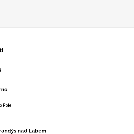
ti
á
rno
o Pole
randýs nad Labem