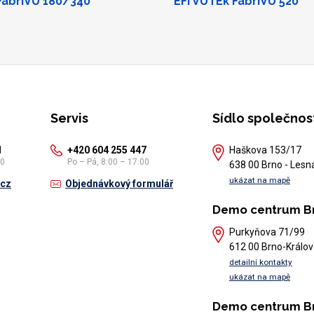
FabriVU 180/340
EFI VUTEk FabriVU 520
Servis
Sídlo společnos
1
+420 604 255 447
Haškova 153/17
30
Po – Pá, 8:00 – 17:00
638 00 Brno - Lesn
ukázat na mapě
.cz
Objednávkový formulář
Demo centrum B
Purkyňova 71/99
612 00 Brno-Králov
detailní kontakty
ukázat na mapě
Demo centrum B