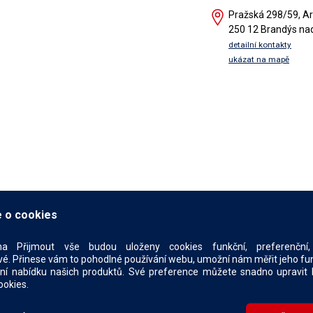
Pražská 298/59, Ar
250 12 Brandýs na
detailní kontakty
ukázat na mapě
 o cookies
na Přijmout vše budou uloženy cookies funkční, preferenční, 
é. Přinese vám to pohodlné používání webu, umožní nám měřit jeho funkč
ní nabídku našich produktů. Své preference můžete snadno upravit 
ookies.