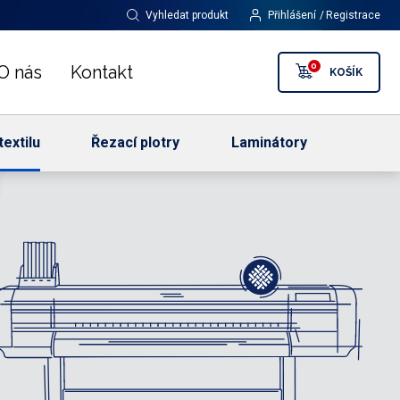
Vyhledat produkt
Přihlášení
Registrace
0
O nás
Kontakt
KOŠÍK
textilu
Řezací plotry
Laminátory