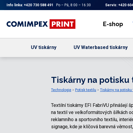
Info linka:
+420 730 588 491
Po – Pá, 8:00 – 16:30
Servis:
+420 604
E-shop
UV tiskárny
UV Waterbased tiskárny
Tiskárny na potisku t
Technologie
Potisk textilu
Tiskárny na potisku t
Textilní tiskárny EFI FabriVU přinášejí 
na textil ve velkoformátových šířkách o
reklamního a sportovního textilu, interié
signage, kde je klíčová barevná věrnost,