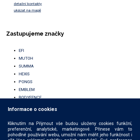
detailní kontakty
ukázat na mapě
Zastupujeme značky
EFI
MUTOH
SUMMA
HEXIS
PONGS
EMBLEM
BODYFENCE
BROTHER
Informace o cookies
UFABRIK
KALA
Kliknutím na Přijmout vše budou uloženy cookies funkční,
preferenční, analytické, marketingové. Přinese vám to
pohodlné používání webu, umožní nám měřit jeho funkčnost i