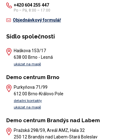
+420 604 255 447
Po – Pá, 8:00 – 17:00
Objednávkový formulář
Sídlo společnosti
Haškova 153/17
638 00 Brno - Lesná
ukázat na mapě
Demo centrum Brno
Purkyňova 71/99
612 00 Brno-Královo Pole
detailní kontakty
ukázat na mapě
Demo centrum Brandýs nad Labem
Pražská 298/59, Areál AMZ, Hala 32
250 12 Brandýs nad Labem-Stará Boleslav