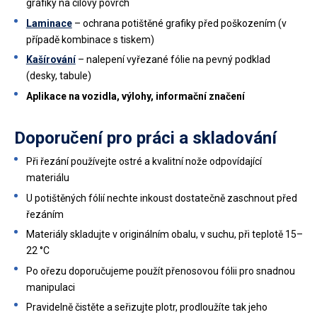
grafiky na cílový povrch
Laminace
– ochrana potištěné grafiky před poškozením (v
případě kombinace s tiskem)
Kašírování
– nalepení vyřezané fólie na pevný podklad
(desky, tabule)
Aplikace na vozidla, výlohy, informační značení
Doporučení pro práci a skladování
Při řezání používejte ostré a kvalitní nože odpovídající
materiálu
U potištěných fólií nechte inkoust dostatečně zaschnout před
řezáním
Materiály skladujte v originálním obalu, v suchu, při teplotě 15–
22 °C
Po ořezu doporučujeme použít přenosovou fólii pro snadnou
manipulaci
Pravidelně čistěte a seřizujte plotr, prodloužíte tak jeho