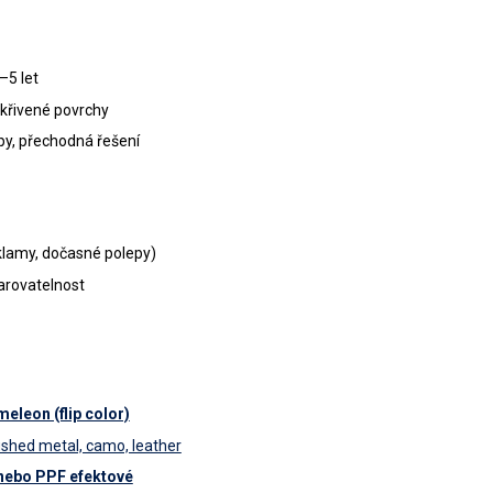
–5 let
křivené povrchy
py, přechodná řešení
klamy, dočasné polepy)
arovatelnost
eleon (flip color)
ushed metal, camo, leather
nebo PPF efektové