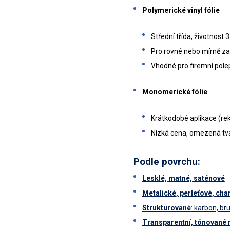
Polymerické vinyl fólie
Střední třída, životnost 3
Pro rovné nebo mírně za
Vhodné pro firemní pole
Monomerické fólie
Krátkodobé aplikace (re
Nízká cena, omezená tv
Podle povrchu:
Lesklé, matné, saténové
Metalické, perleťové, cham
Strukturované
: karbon, br
Transparentní, tónované 