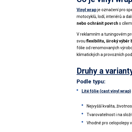
Vinyl wrap
je označení pro spe
motocyklů, lodí, interiérů a da
nebo ochránit povrch
s cílem
V reklamním a tuningovém prům
svou
flexibilitu, široký výb
fólie od renomovaných výrob
klimatických a provozních po
Druhy a varianty
Podle typu:
Lité fólie (cast vinyl wrap)
Nejvyšší kvalita, životno
Tvarovatelnost i na slož
Vhodné pro celopolepy v