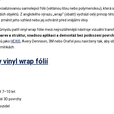
cializovanou samolepicí fólii (většinou litou nebo polymerickou), která 
lších objektů. Z anglického výrazu „wrap“ (obalit) vychází celý princip té
 změnit jeho vzhled nebo jej ochránit před vnějšími vlivy.
yslu patří vinyl wrap fólie mezi nejrozšířenější nástroje vizuální tra
ěr barev a struktur, snadnou aplikaci a demontáž bez poškození povrc
ců jako
HEXIS
, Avery Dennison, 3M nebo Orafol jsou navrženy tak, aby ob
dmínkách.
 vinyl wrap fólií
st 7–10 let
ité 3D povrchy
ozidel