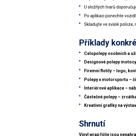
U složitých tvarů doporuču
Po aplikaci ponechte vozid
Skladujte ve svislé poloze, 
Příklady konkré
Celopolepy osobních a už
Designové polepy motocyk
Firemní flotily – logo, ko
Polepy v motorsportu – čís
Interiérové aplikace – náb
Částečné polepy – zrcátka
Kreativní grafiky na výst
Shrnutí
Vinyl wrap fólie jsou nenah