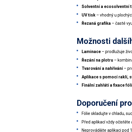
Solventní a ecosolventní t
UV tisk
– vhodný u plochých 
Řezaná grafika
– časté využ
Možnosti další
Laminace
– prodlužuje živo
Řezání na plotru
– kombina
Tvarování a nahřívání
– pro
Aplikace s pomocí raklí, 
Finální zahřátí a fixace fól
Doporučení pro 
Fólie skladujte v chladu, su
Před aplikací vždy očistět
Neprovádějte aplikaci pod 15