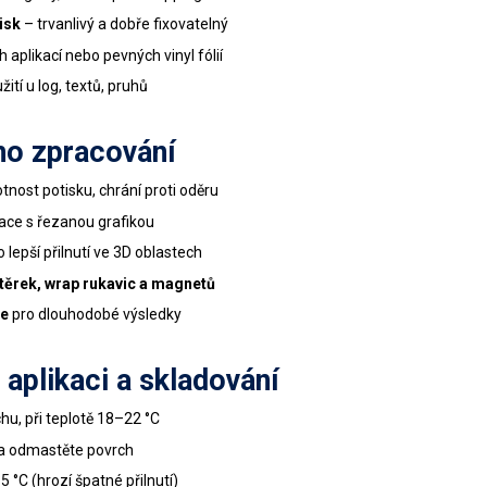
isk
– trvanlivý a dobře fixovatelný
aplikací nebo pevných vinyl fólií
ití u log, textů, pruhů
ho zpracování
tnost potisku, chrání proti oděru
ce s řezanou grafikou
 lepší přilnutí ve 3D oblastech
stěrek, wrap rukavic a magnetů
ie
pro dlouhodobé výsledky
aplikaci a skladování
chu, při teplotě 18–22 °C
e a odmastěte povrch
 °C (hrozí špatné přilnutí)