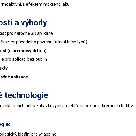
 termoaktivní, s efektem mokrého laku
osti a výhody
ost
pro náročné 3D aplikace
škození původního povrchu (u kvalitních typů)
ost (u prémiových fólií)
dle
pro aplikaci bez bublin
ekty
lošné aplikace
é technologie
ný u reklamních nebo zakázkových projektů, například u firemních flotil,
gie:
ekologický, ideální pro wrapping