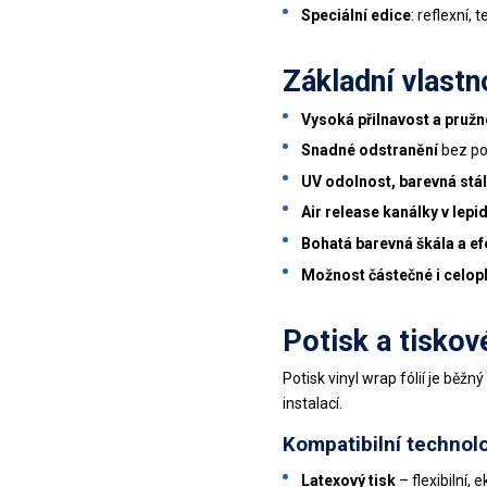
Speciální edice
: reflexní,
Základní vlastn
Vysoká přilnavost a pružn
Snadné odstranění
bez po
UV odolnost, barevná stál
Air release kanálky v lepi
Bohatá barevná škála a ef
Možnost částečné i celop
Potisk a tiskov
Potisk vinyl wrap fólií je běž
instalací.
Kompatibilní technolo
Latexový tisk
– flexibilní, 