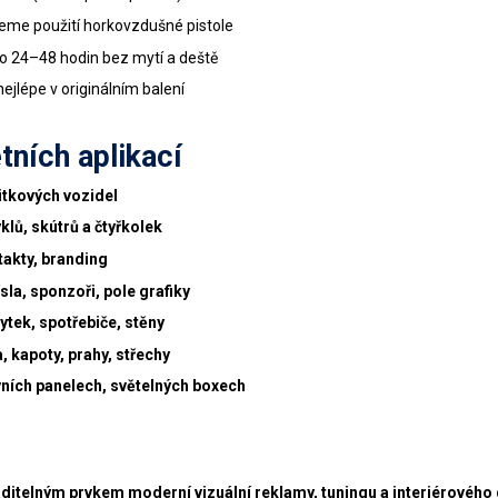
jeme použití horkovzdušné pistole
lo 24–48 hodin bez mytí a deště
nejlépe v originálním balení
tních aplikací
itkových vozidel
lů, skútrů a čtyřkolek
ntakty, branding
la, sponzoři, pole grafiky
ytek, spotřebiče, stěny
, kapoty, prahy, střechy
avních panelech, světelných boxech
raditelným prvkem moderní vizuální reklamy, tuningu a interiérového