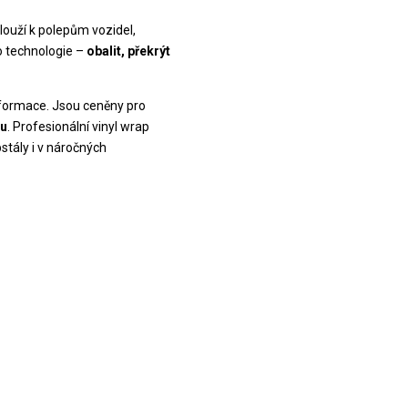
slouží k polepům vozidel,
to technologie –
obalit, překrýt
nsformace. Jsou ceněny pro
hu
. Profesionální vinyl wrap
stály i v náročných