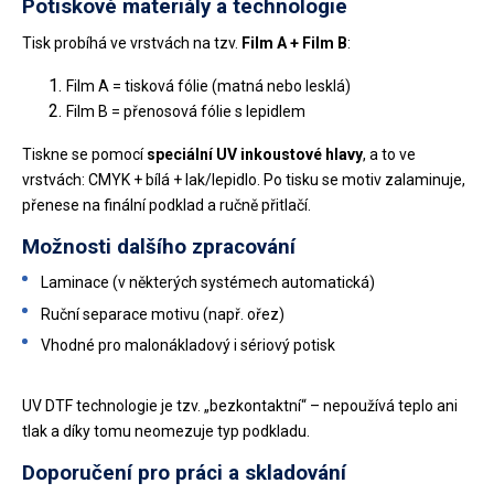
Potiskové materiály a technologie
Tisk probíhá ve vrstvách na tzv.
Film A + Film B
:
Film A = tisková fólie (matná nebo lesklá)
Film B = přenosová fólie s lepidlem
Tiskne se pomocí
speciální UV inkoustové hlavy
, a to ve
vrstvách: CMYK + bílá + lak/lepidlo. Po tisku se motiv zalaminuje,
přenese na finální podklad a ručně přitlačí.
Možnosti dalšího zpracování
Laminace (v některých systémech automatická)
Ruční separace motivu (např. ořez)
Vhodné pro malonákladový i sériový potisk
UV DTF technologie je tzv. „bezkontaktní“ – nepoužívá teplo ani
tlak a díky tomu neomezuje typ podkladu.
Doporučení pro práci a skladování