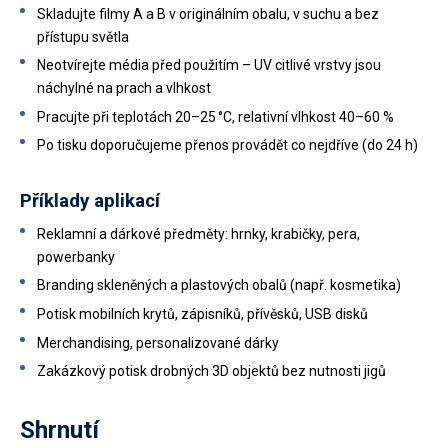
Skladujte filmy A a B v originálním obalu, v suchu a bez
přístupu světla
Neotvírejte média před použitím – UV citlivé vrstvy jsou
náchylné na prach a vlhkost
Pracujte při teplotách 20–25 °C, relativní vlhkost 40–60 %
Po tisku doporučujeme přenos provádět co nejdříve (do 24 h)
Příklady aplikací
Reklamní a dárkové předměty: hrnky, krabičky, pera,
powerbanky
Branding skleněných a plastových obalů (např. kosmetika)
Potisk mobilních krytů, zápisníků, přívěsků, USB disků
Merchandising, personalizované dárky
Zakázkový potisk drobných 3D objektů bez nutnosti jigů
Shrnutí