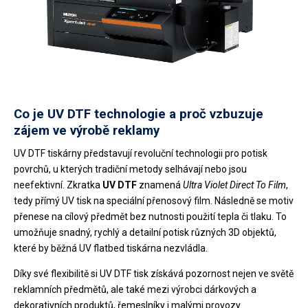
Co je UV DTF technologie a proč vzbuzuje
zájem ve výrobě reklamy
UV DTF tiskárny představují revoluční technologii pro potisk
povrchů, u kterých tradiční metody selhávají nebo jsou
neefektivní. Zkratka
UV DTF
znamená
Ultra Violet Direct To Film
,
tedy přímý UV tisk na speciální přenosový film. Následně se motiv
přenese na cílový předmět bez nutnosti použití tepla či tlaku. To
umožňuje snadný, rychlý a detailní potisk různých 3D objektů,
které by běžná UV flatbed tiskárna nezvládla.
Díky své flexibilitě si UV DTF tisk získává pozornost nejen ve světě
reklamních předmětů, ale také mezi výrobci dárkových a
dekorativních produktů, řemeslníky i malými provozy.