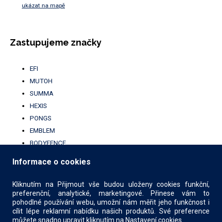
ukázat na mapě
Zastupujeme značky
EFI
MUTOH
SUMMA
HEXIS
PONGS
EMBLEM
BODYFENCE
BROTHER
Informace o cookies
UFABRIK
KALA
Kliknutím na Přijmout vše budou uloženy cookies funkční,
preferenční, analytické, marketingové. Přinese vám to
pohodlné používání webu, umožní nám měřit jeho funkčnost i
cílit lépe reklamní nabídku našich produktů. Své preference
můžete snadno upravit kliknutím na Nastavení cookies.