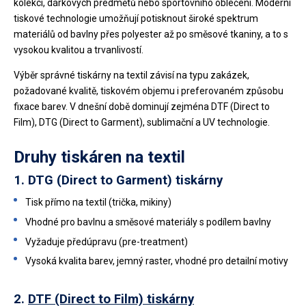
kolekcí, dárkových předmětů nebo sportovního oblečení. Moderní
tiskové technologie umožňují potisknout široké spektrum
materiálů od bavlny přes polyester až po směsové tkaniny, a to s
vysokou kvalitou a trvanlivostí.
Výběr správné tiskárny na textil závisí na typu zakázek,
požadované kvalitě, tiskovém objemu i preferovaném způsobu
fixace barev. V dnešní době dominují zejména DTF (Direct to
Film), DTG (Direct to Garment), sublimační a UV technologie.
Druhy tiskáren na textil
1.
DTG (Direct to Garment) tiskárny
Tisk přímo na textil (trička, mikiny)
Vhodné pro bavlnu a směsové materiály s podílem bavlny
Vyžaduje předúpravu (pre-treatment)
Vysoká kvalita barev, jemný raster, vhodné pro detailní motivy
2.
DTF (Direct to Film) tiskárny