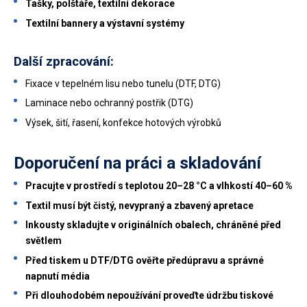
Tašky, polštáře, textilní dekorace
Textilní bannery a výstavní systémy
Další zpracování:
Fixace v tepelném lisu nebo tunelu (DTF, DTG)
Laminace nebo ochranný postřik (DTG)
Výsek, šití, řasení, konfekce hotových výrobků
Doporučení na práci a skladování
Pracujte v prostředí s teplotou 20–28 °C a vlhkostí 40–60 %
Textil musí být čistý, nevypraný a zbavený apretace
Inkousty skladujte v originálních obalech, chráněné před
světlem
Před tiskem u DTF/DTG ověřte předúpravu a správné
napnutí média
Při dlouhodobém nepoužívání proveďte údržbu tiskové