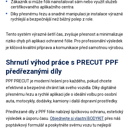
Zákazník si může fólii nainstalovat sám nebo využít služeb
certifikovaného aplikačního centra.
Díky přesnému řezu a snadné manipulaci je instalace výrazně
rychlejší a bezpečnější než běžný polep z role.
Tento systém výrazně šetří čas, zvyšuje přesnost a minimalizuje
riziko chyb při aplikaci ochranné fólie. Pro profesionální výsledek
je klíčová kvalitní příprava a komunikace před samotnou výrobou.
Shrnutí výhod práce s PRECUT PPF
předřezanými díly
PPF PRECUT je moderní řešení pro každého, pokud chcete
efektivně a bezpečně chránit lak svého vozidla. Díky digitálně
přesnému řezu a rychlé aplikaci jde o ideální volbu pro osobní
auta, motocykly, dodávky, kamiony i další dopravní prostředky.
Předřezané díly z PPF fólie nabízejí špičkovou ochranu, estetický
výsledek a úsporu času.
Objednejte si vlastní
BODYKIT
přes náš
poptávkový formulář a poskytněte svému vozu tu nejlepší