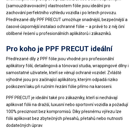
(samouzdravovacím) vlastnostem fólie jsou ideální pro
zachování perfektního vzhledu vozidla i po letech provozu.
Předřezané díly PPF PRECUT umožňuje snadnější, bezpečnější a
časově úspornější instalaci ochranné fólie – a právě to z něj činí
oblíbené řešení u profesionálních aplikátorů i zákazníků.
Pro koho je PPF PRECUT ideální
Předřezané díly z PPF fólie jsou vhodné pro profesionální
aplikátory fólií, detailingová a tónovací studia, wrappingové dílny i
samostatné uživatele, kteří se věnují ochraně vozidel. Zvláště
výhodné jsou pro začínající aplikátory, kterým odpadá riziko
poškození laku při ručním řezání fólie přímo na karoserii.
PPF PRECUT je ideální také pro zákazníky, kteří si nechávají
aplikovat fólii na dražší, luxusní nebo sportovní vozidla a požadují
100% preciznost bez kompromisů. Díky přesnému výřezu lze
fólii aplikovat bez zbytečných přesahů, přetahů nebo nutnosti
dodatečných úprav.