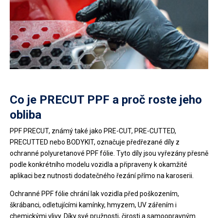
Co je PRECUT PPF a proč roste jeho
obliba
PPF PRECUT, známý také jako PRE-CUT, PRE-CUTTED,
PRECUTTED nebo BODYKIT, označuje předřezané díly z
ochranné polyuretanové PPF fólie. Tyto díly jsou vyřezány přesně
podle konkrétního modelu vozidla a připraveny k okamžité
aplikaci bez nutnosti dodatečného řezání přímo na karoserii.
Ochranné PPF fólie chrání lak vozidla před poškozením,
škrábanci, odletujícími kamínky, hmyzem, UV zářením i
chemickými vlivy. Díky své pružnosti, čirosti a samoopravným