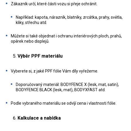
Zákazník určí, které části vozu si přeje ochránit.
Například: kapota, nárazník, blatníky, zrcátka, prahy, světla,
kliky, střechu atd.
Můžete si také objednat i ochranu interiérových ploch, prahů,
opěrek nebo displejů.
Výběr PPF materiálu
Vyberete si, z jaké PPF fólie Vám díly vyřežeme.
Doporučovaný materiál: BODYFENCE X (lesk, mat, satin),
BODYFENCE BLACK (lesk, mat), BODYXFAST atd.
Podle vybraného materiálu se odvíjí cena i vlastnosti fólie.
Kalkulace a nabídka