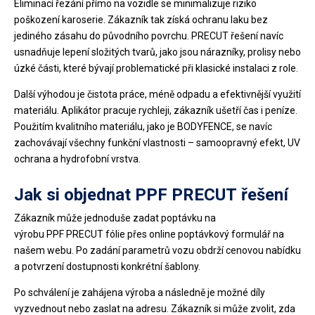
Eliminací řezání přímo na vozidle se minimalizuje riziko
poškození karoserie. Zákazník tak získá ochranu laku bez
jediného zásahu do původního povrchu. PRECUT řešení navíc
usnadňuje lepení složitých tvarů, jako jsou nárazníky, prolisy nebo
úzké části, které bývají problematické při klasické instalaci z role.
Další výhodou je čistota práce, méně odpadu a efektivnější využití
materiálu. Aplikátor pracuje rychleji, zákazník ušetří čas i peníze.
Použitím kvalitního materiálu, jako je BODYFENCE, se navíc
zachovávají všechny funkční vlastnosti – samoopravný efekt, UV
ochrana a hydrofobní vrstva.
Jak si objednat PPF PRECUT řešení
Zákazník může jednoduše zadat poptávku na
výrobu PPF PRECUT fólie přes online poptávkový formulář na
našem webu. Po zadání parametrů vozu obdrží cenovou nabídku
a potvrzení dostupnosti konkrétní šablony.
Po schválení je zahájena výroba a následně je možné díly
vyzvednout nebo zaslat na adresu. Zákazník si může zvolit, zda