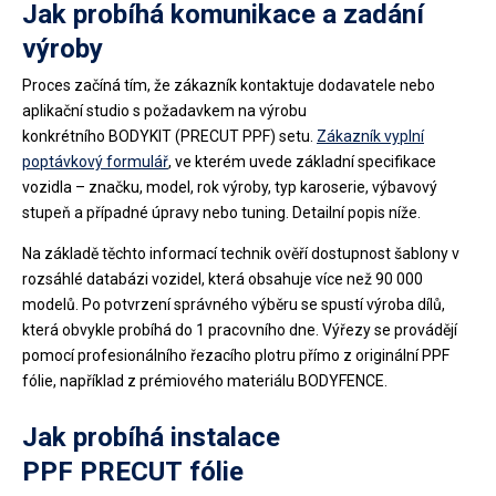
Jak probíhá komunikace a zadání
výroby
Proces začíná tím, že zákazník kontaktuje dodavatele nebo
aplikační studio s požadavkem na výrobu
konkrétního BODYKIT (PRECUT PPF) setu.
Zákazník vyplní
poptávkový formulář
, ve kterém uvede základní specifikace
vozidla – značku, model, rok výroby, typ karoserie, výbavový
stupeň a případné úpravy nebo tuning. Detailní popis níže.
Na základě těchto informací technik ověří dostupnost šablony v
rozsáhlé databázi vozidel, která obsahuje více než 90 000
modelů. Po potvrzení správného výběru se spustí výroba dílů,
která obvykle probíhá do 1 pracovního dne. Výřezy se provádějí
pomocí profesionálního řezacího plotru přímo z originální PPF
fólie, například z prémiového materiálu BODYFENCE.
Jak probíhá instalace
PPF PRECUT fólie