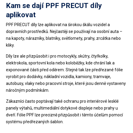
Kam se dají PPF PRECUT díly
aplikovat
PPF PRECUT díly lze aplikovat na širokou škálu vozidel a
dopravních prostředků. Nejčastěji se používají na osobní auta –
na kapoty, nárazníky, blatníky, světlomety, prahy, zrcátka nebo
kliky.
Díly lze ale přizpůsobit i pro motocykly, skútry, čtyřkolky,
elektrokola, sportovní kola nebo koloběžky, kde chrání lak a
exponované části před oděrem. Stejně tak lze předřezané fólie
vyrobit pro dodávky, nákladní vozidla, kamiony, tramvaje,
autobusy, vlaky nebo pracovní stroje, které jsou denně vystaveny
náročným podmínkám.
Zákazníci často poptávají také ochranu pro interiérové lesklé
panely výtahů, multimediální dotykové displeje nebo prahy u
dveří. Fólie PPF lze precizně přizpůsobit i těmto účelům pomocí
systému předřezaných šablon.