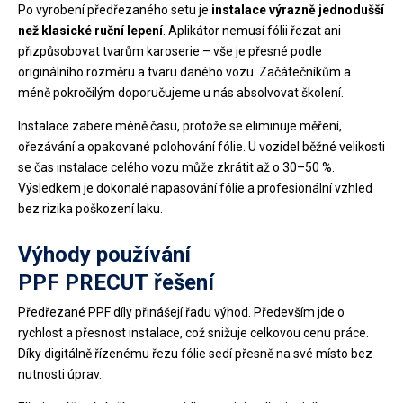
Po vyrobení předřezaného setu je
instalace výrazně jednodušší
než klasické ruční lepení
. Aplikátor nemusí fólii řezat ani
přizpůsobovat tvarům karoserie – vše je přesné podle
originálního rozměru a tvaru daného vozu. Začátečníkům a
méně pokročilým doporučujeme u nás absolvovat školení.
Instalace zabere méně času, protože se eliminuje měření,
ořezávání a opakované polohování fólie. U vozidel běžné velikosti
se čas instalace celého vozu může zkrátit až o 30–50 %.
Výsledkem je dokonalé napasování fólie a profesionální vzhled
bez rizika poškození laku.
Výhody používání
PPF PRECUT řešení
Předřezané PPF díly přinášejí řadu výhod. Především jde o
rychlost a přesnost instalace, což snižuje celkovou cenu práce.
Díky digitálně řízenému řezu fólie sedí přesně na své místo bez
nutnosti úprav.