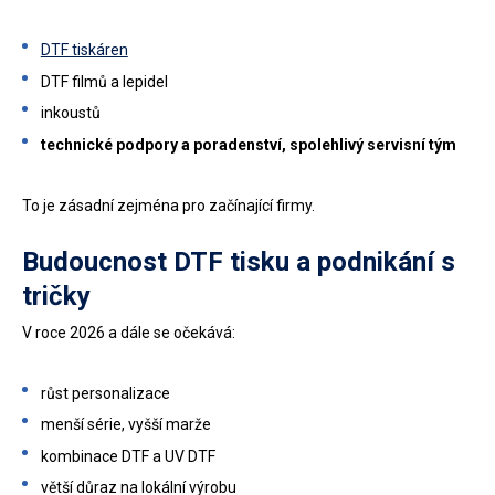
DTF tiskáren
DTF filmů a lepidel
inkoustů
technické podpory a poradenství, spolehlivý servisní tým
To je zásadní zejména pro začínající firmy.
Budoucnost DTF tisku a podnikání s
tričky
V roce 2026 a dále se očekává:
růst personalizace
menší série, vyšší marže
kombinace DTF a UV DTF
větší důraz na lokální výrobu