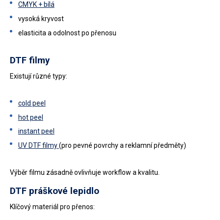
CMYK + bílá
vysoká kryvost
elasticita a odolnost po přenosu
DTF filmy
Existují různé typy:
cold peel
hot peel
instant peel
UV DTF filmy
(pro pevné povrchy a reklamní předměty)
Výběr filmu zásadně ovlivňuje workflow a kvalitu.
DTF práškové lepidlo
Klíčový materiál pro přenos: