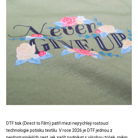
DTF tisk (Direct to Film) patří mezi nejrychleji rostoucí
technologie potisku textilu. V roce 2026 je DTF jednou z
nejdostupnějších cest, jak začít podnikat s výrobou triček, mikin,