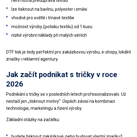
není nutná předúprava textilu
lze tisknout na bavlnu, polyester i směsi
vhodné pro světlé i tmavé textilie
možnost výroby (potisku textilu) od 1 kusu
nízké výrobní náklady při malých sériích
DTF tisk je tedy perfektní pro zakázkovou výrobu, e-shopy, lokální
značky i reklamní agentury.
Jak začít podnikat s tričky v roce
2026
Podnikání s tričky se v posledních letech profesionalizovalo. Už
nestačí jen „tisknout motivy“. Úspěch závisí na kombinaci
technologie, marketingu a řízení výroby.
Základní otázky na začátku:
budete tisknout zakázkově, nebo budovat vlastní značku?