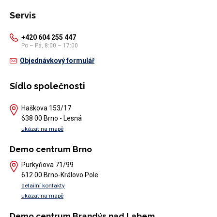
Servis
+420 604 255 447
Po – Pá, 8:00 – 17:00
Objednávkový formulář
Sídlo společnosti
Haškova 153/17
638 00 Brno - Lesná
ukázat na mapě
Demo centrum Brno
Purkyňova 71/99
612 00 Brno-Královo Pole
detailní kontakty
ukázat na mapě
Demo centrum Brandýs nad Labem